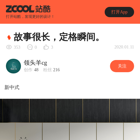
打开App
打开站酷，发现更好的设计！
故事很长，定格瞬间。
2020.01.11
353
0
3
领头羊cg
关注
创作
48
粉丝
216
新中式