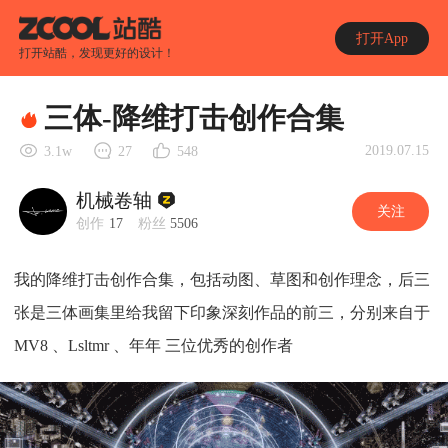
打开App
打开站酷，发现更好的设计！
三体-降维打击创作合集
2019.07.15
3.1w
27
548
机械卷轴
关注
创作
17
粉丝
5506
我的降维打击创作合集，包括动图、草图和创作理念，后三
张是三体画集里给我留下印象深刻作品的前三，分别来自于
MV8 、Lsltmr 、年年 三位优秀的创作者