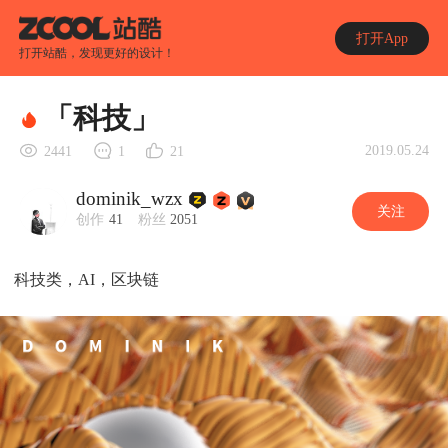
打开App
打开站酷，发现更好的设计！
「科技」
2019.05.24
2441
1
21
dominik_wzx
关注
创作
41
粉丝
2051
科技类，AI，区块链