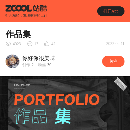
打开App
打开站酷，发现更好的设计！
作品集
2022.02.11
4923
13
42
你好像很美味
关注
创作
2
粉丝
30