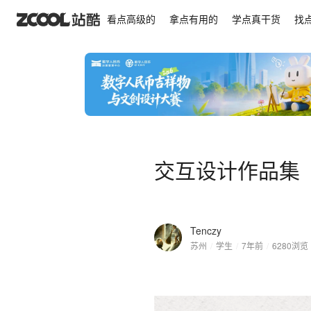
交互设计作品集
看点高级的
拿点有用的
学点真干货
找
交互设计作品集
Tenczy
苏州
/
学生
/
7年前
/
6280
浏览