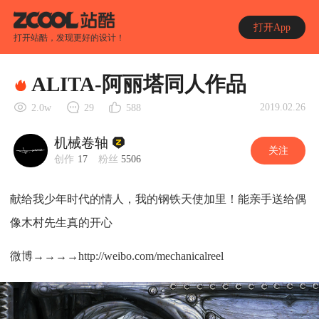
打开App
打开站酷，发现更好的设计！
ALITA-阿丽塔同人作品
2019.02.26
2.0w
29
588
机械卷轴
关注
创作
17
粉丝
5506
献给我少年时代的情人，我的钢铁天使加里！能亲手送给偶
像木村先生真的开心
微博→→→→http://weibo.com/mechanicalreel