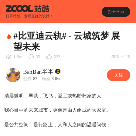
打开App
打开站酷，发现更好的设计！
#比亚迪云轨# - 云城筑梦 展
望未来
2019.02.19
1.8w
35
522
BanBan半半
关注
创作
83
粉丝
3.0w
清晨微明，早茶，飞鸟，返工或热盼归家的人。
我心目中的未来城市，更像是由人组成的大家庭。
是公共空间，是行路上，人和人之间的温暖问候；