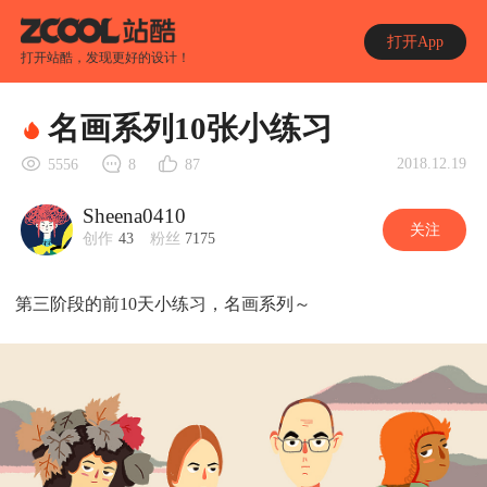
打开App
打开站酷，发现更好的设计！
名画系列10张小练习
2018.12.19
5556
8
87
Sheena0410
关注
创作
43
粉丝
7175
第三阶段的前10天小练习，名画系列～