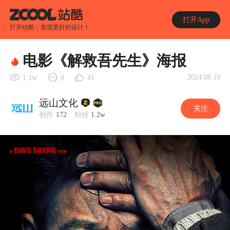
打开App
打开站酷，发现更好的设计！
电影《解救吾先生》海报
2024.08.19
1.1w
0
41
远山文化
关注
创作
172
粉丝
1.2w