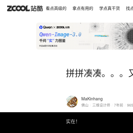
拼拼凑凑。。。又一天
看点高级的
拿点有用的
学点真干货
找
拼拼凑凑。。。
MaKinhang
佛山
/
三维设计师
/
7年前
/
96
实在！