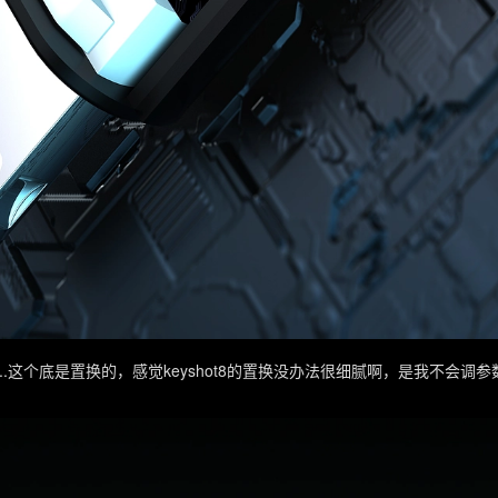
......这个底是置换的，感觉keyshot8的置换没办法很细腻啊，是我不会调