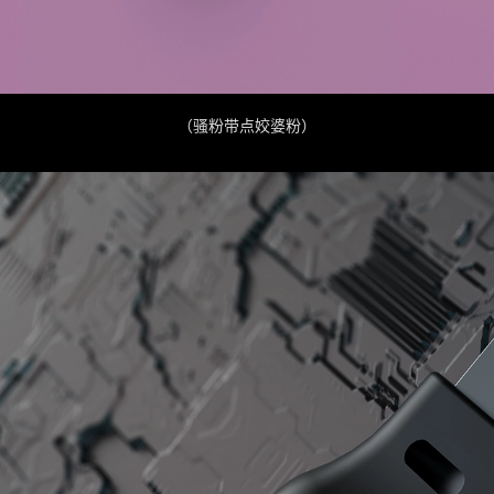
（骚粉带点姣婆粉）