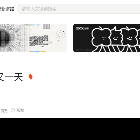
点新财路
又一天
版权
5
浏览