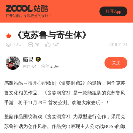
打开App
打开站酷，发现更好的设计！
《克苏鲁与寄生体》
2018.11.21
1.8w
26
347
癫灵
关注
创作
84
粉丝
2.0w
感谢站酷～很开心能收到《贪婪洞窟2》的邀请，创作克苏
鲁文化相关作品。《贪婪洞窟2》是一款能组队的克苏鲁风
手游，将于11月29日 首发公测。欢迎大家去玩～！
整副作品围绕游戏《贪婪洞窟2》为原型进行创作，采用克
苏鲁神话为创作风格。作品突出表现主人公对战BOSS的激