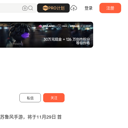
银河电波
关注
PRO计划
登录
注册
关注
私信
鲁风手游，将于11月29日 首