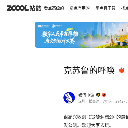
克苏鲁的呼唤
看点高级的
拿点有用的
学点真干货
找
克苏鲁的呼唤
银河电波
深圳
/
插画师
/
7年前
/
29427
很高兴收到《贪婪洞窟2》的邀
发公测。欢迎大家去玩。