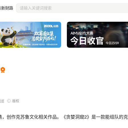
点新财路
版权
浏览
请，创作克苏鲁文化相关作品。《贪婪洞窟2》是一款能组队的克苏