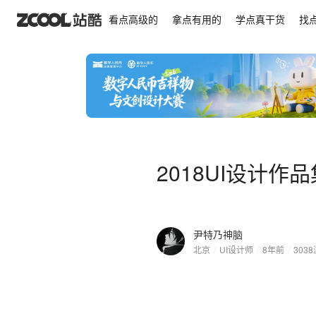
2018UI设计作品集
看点高级的
拿点有用的
学点真干货
找
2018UI设计作品
尹特乃神脑
北京
/
UI设计师
/
8年前
/
3038