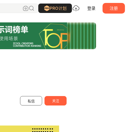
尹特乃神脑
关注
PRO计划
登录
注册
关注
私信