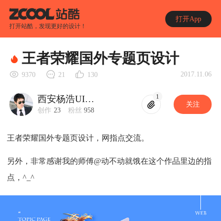
打开App
打开站酷，发现更好的设计！
王者荣耀国外专题页设计
2017.11.06
9370
21
130
1
西安杨浩UI设计
关注
创作
23
粉丝
958
王者荣耀国外专题页设计，网指点交流。
另外，非常感谢我的师傅@动不动就饿在这个作品里边的指
点，^_^