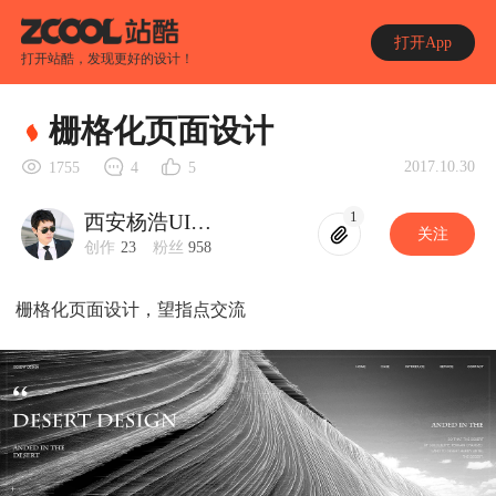
打开App
打开站酷，发现更好的设计！
栅格化页面设计
2017.10.30
1755
4
5
1
西安杨浩UI设计
关注
创作
23
粉丝
958
栅格化页面设计，望指点交流