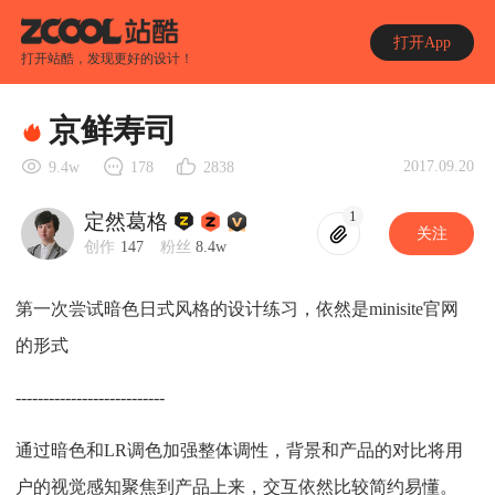
打开App
打开站酷，发现更好的设计！
京鲜寿司
2017.09.20
9.4w
178
2838
1
定然葛格
关注
创作
147
粉丝
8.4w
第一次尝试暗色日式风格的设计练习，依然是minisite官网
的形式
---------------------------
通过暗色和LR调色加强整体调性，背景和产品的对比将用
户的视觉感知聚焦到产品上来，交互依然比较简约易懂。