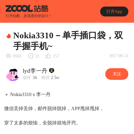
打开App
打开站酷，发现更好的设计！
Nokia3310－单手插口袋，双
手握手机~
2017.06.13
8501
21
157
lyd李一丹
关注
创作
34
粉丝
2.5w
＋ Nokia3310 x 李一丹
微信丢掉丢掉，邮件脱掉脱掉，APP甩掉甩掉，
穿了太多的烦恼，全脱掉就地开窍。