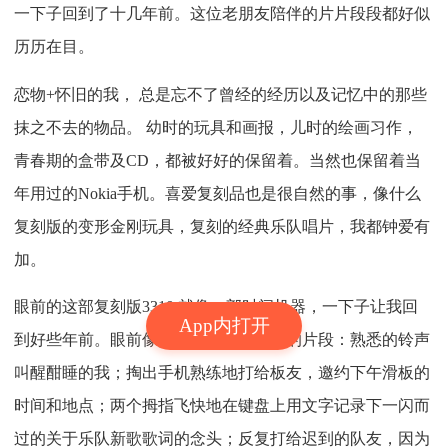
一下子回到了十几年前。这位老朋友陪伴的片片段段都好似
历历在目。
恋物+怀旧的我， 总是忘不了曾经的经历以及记忆中的那些
抹之不去的物品。 幼时的玩具和画报，儿时的绘画习作，
青春期的盒带及CD，都被好好的保留着。当然也保留着当
年用过的Nokia手机。喜爱复刻品也是很自然的事，像什么
复刻版的变形金刚玩具，复刻的经典乐队唱片，我都钟爱有
加。
眼前的这部复刻版3310 就像一部时间机器，一下子让我回
App内打开
到好些年前。眼前像是在播放着纪录片的片段：熟悉的铃声
叫醒酣睡的我；掏出手机熟练地打给板友，邀约下午滑板的
时间和地点；两个拇指飞快地在键盘上用文字记录下一闪而
过的关于乐队新歌歌词的念头；反复打给迟到的队友，因为