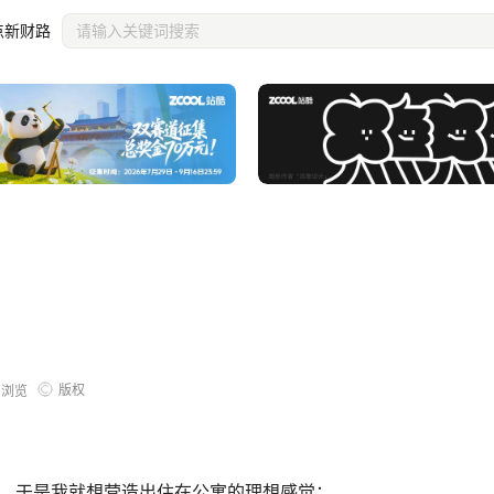
点新财路
版权
1
浏览
，于是我就想营造出住在公寓的理想感觉；