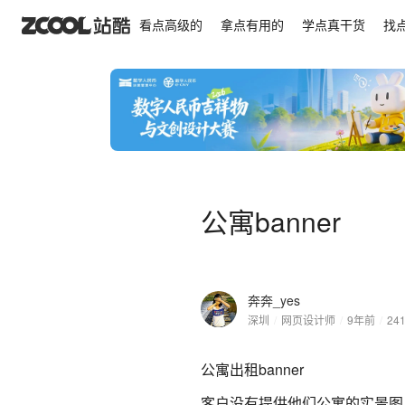
公寓banner
看点高级的
拿点有用的
学点真干货
找
公寓banner
奔奔_yes
深圳
/
网页设计师
/
9年前
/
24
公寓出租banner
客户没有提供他们公寓的实景图