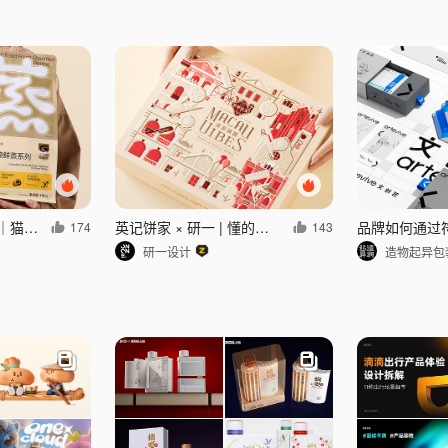
高爷家®鲜蒸粮系列｜猫 主食 包装 品牌 猫粮
英记饼家 × 研一 | 懂的人，一眼认出所有地标
174
143
研一设计
造物起异包