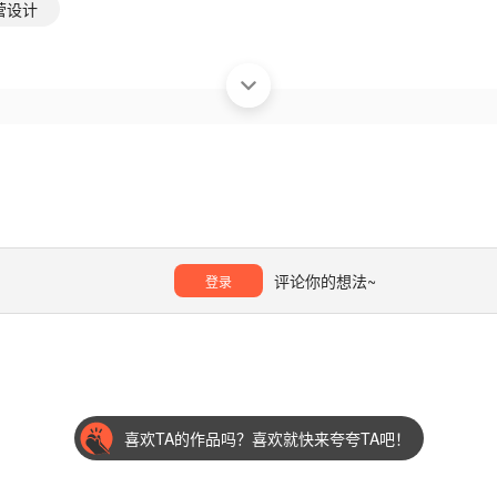
营设计
评论你的想法~
登录
喜欢TA的作品吗？喜欢就快来夸夸TA吧！