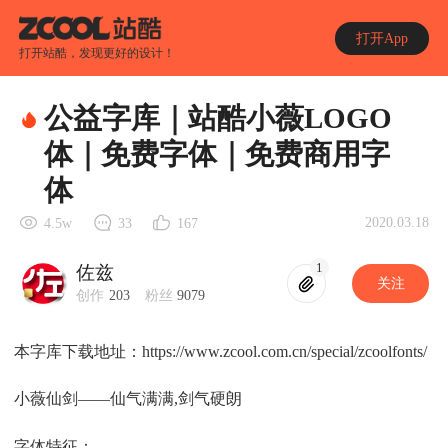
打开App
打开站酷，发现更好的设计！
公益字库｜站酷小薇LOGO
体｜免费字体｜免费商用字
体
2020.03.18
4.5w
33
167
1
佐兹
关注
创作
203
粉丝
9079
本字库下载地址：https://www.zcool.com.cn/special/zcoolfonts/
小薇仙剑——仙气满满,剑气硬朗
字体特征：