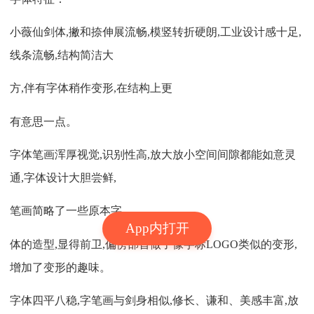
小薇仙剑体,撇和捺伸展流畅,模竖转折硬朗,工业设计感十足,
线条流畅,结构简洁大
方,伴有字体稍作变形,在结构上更
有意思一点。
字体笔画浑厚视觉,识别性高,放大放小空间间隙都能如意灵
通,字体设计大胆尝鲜,
笔画简略了一些原本字
App内打开
体的造型,显得前卫,偏傍部首做了像字标LOGO类似的变形,
增加了变形的趣味。
字体四平八稳,字笔画与剑身相似,修长、谦和、美感丰富,放