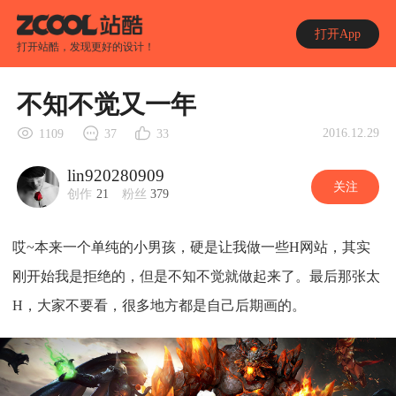
打开App
打开站酷，发现更好的设计！
不知不觉又一年
2016.12.29
1109
37
33
lin920280909
关注
创作
21
粉丝
379
哎~本来一个单纯的小男孩，硬是让我做一些H网站，其实
刚开始我是拒绝的，但是不知不觉就做起来了。最后那张太
H，大家不要看，很多地方都是自己后期画的。