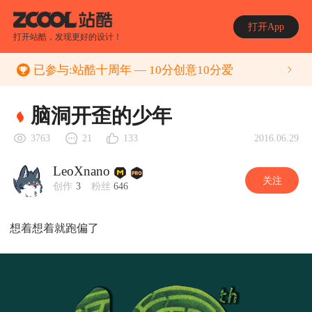
打开App
打开站酷，发现更好的设计！
已参与:
站酷十周年 — 10分创意10分爱
脑洞开歪的少年
2016.06.29
3763
21
133
LeoXnano
关注
创作
3
粉丝
646
想着想着就跑偏了