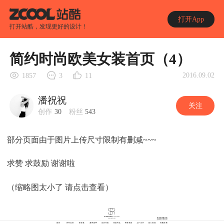
打开App
打开站酷，发现更好的设计！
简约时尚欧美女装首页（4）
2016.09.02
1857
3
11
潘祝祝
关注
创作
30
粉丝
543
部分页面由于图片上传尺寸限制有删减~~~
求赞 求鼓励 谢谢啦
（缩略图太小了 请点击查看）