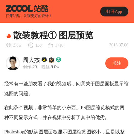
打开App
打开站酷，发现更好的设计！
散装教程① 图层预览
2016.07.06
3.8w
130
1710
周大杰
关注
创作
29
粉丝
9.0w
经常有一些朋友看了我的视频后，问我关于图层面板显示缩
览图的问题。
在此录个视频，非常简单的小东西。PS图层缩览模式的两
种不同显示方式，并在视频中分析了其中的优劣。
Photoshop的默认图层面板显示图层缩览图较小，且是以整