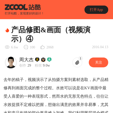
打开App
打开站酷，发现更好的设计！
产品修图&画面（视频演
示）④
2016.04.13
6.6w
100
2068
1
周大杰
关注
创作
29
粉丝
9.0w
去年的稿子，视频演示了从拍摄方案到素材选取，从产品精
修再到画面完成的整个过程。水效可以说是在KV画面中最
受人喜爱的一种表现形式，然而水的无形无色特点，往往让
水效捉摸不定难以把握，想做出满意的效果并非易事，尤其
水和产品衔接的部分更是难上加难。我们利用图层混合模式