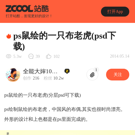
打开App
打开站酷，发现更好的设计！
ps鼠绘的一只布老虎(psd下
载)
2014.05.14
5.3w
39
102
1
全能大婶10万粉
关注
创作
216
粉丝
10.2w
ps鼠绘的一只布老虎(分层psd可下载)
ps绘制鼠绘的布老虎，中国风的布偶,其实也很时尚漂亮。
外形的设计和上色都是在ps里面完成的。