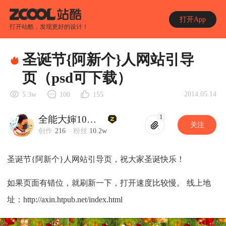
打开App
打开站酷，发现更好的设计！
圣诞节{阿新个}人网站引导
页（psd可下载）
2014.05.14
5.3w
100
155
1
全能大婶10万粉
关注
创作
216
粉丝
10.2w
圣诞节{阿新个}人网站引导页，祝大家圣诞快乐！
如果页面有错位，就刷新一下，打开速度比较慢。 线上地
址：http://axin.htpub.net/index.html