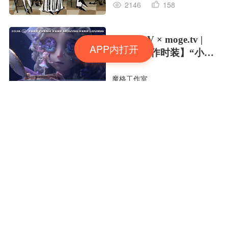
2146
158
Identity V × moge.tv |
APP内打开
【虚妄杰作时装】“小女
孩”
魔格工作室
710
29
潜林之息🌳🌳🌳
Yea野了
1914
127
夏日彩色的梦