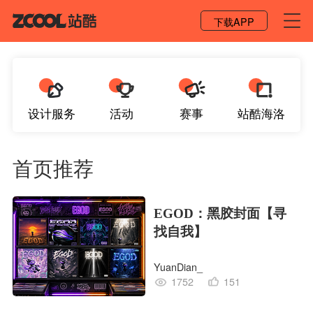
登录 / 注册
下载APP
设计服务
活动
赛事
站酷海洛
首页推荐
EGOD：黑胶封面【寻
找自我】
YuanDian_
1752
151