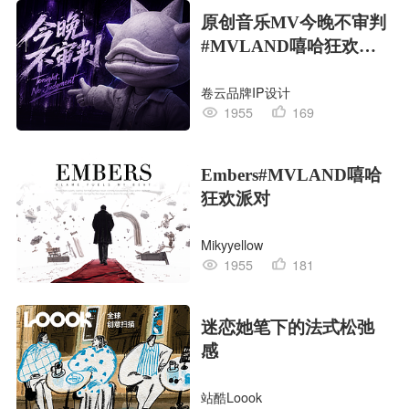
原创音乐MV今晚不审判
#MVLAND嘻哈狂欢派
对
卷云品牌IP设计
1955
169
Embers#MVLAND嘻哈
狂欢派对
Mikyyellow
1955
181
迷恋她笔下的法式松弛
感
站酷Loook