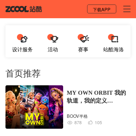
登录 / 注册
下载APP
设计服务
活动
赛事
站酷海洛
首页推荐
MY OWN ORBIT 我的
轨道，我的定义
#MVLAND嘻哈狂欢派
BOOV半格
对
878
105