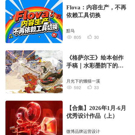
Flova：内容生产，不再
依赖工具切换
黯马
805
30
《格萨尔王》绘本创作
手稿｜水彩墨韵下的史
诗回响
月光下的懒猫一溪
592
33
【合集】2026年1月-6月
优秀设计作品（上）
微博品牌运营设计