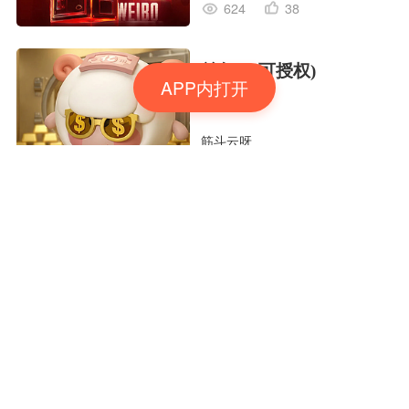
624
38
羊年IP(可授权)
APP内打开
筋斗云呀
1194
126
8月份TVC合集(一)
定然葛格
1480
122
用Seedance2.5喂50个素
材做大片（实操干货）