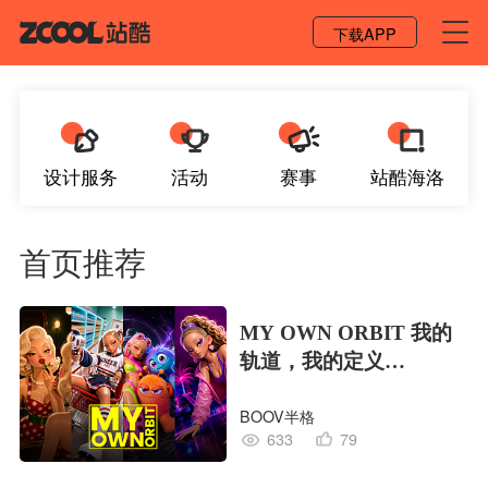
登录 / 注册
下载APP
设计服务
活动
赛事
站酷海洛
首页推荐
MY OWN ORBIT 我的
轨道，我的定义
#MVLAND嘻哈狂欢派
BOOV半格
对
633
79