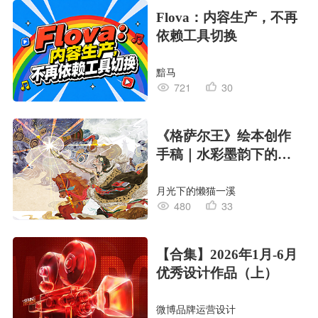
Flova：内容生产，不再
依赖工具切换
黯马
721
30
《格萨尔王》绘本创作
手稿｜水彩墨韵下的史
诗回响
月光下的懒猫一溪
480
33
【合集】2026年1月-6月
优秀设计作品（上）
微博品牌运营设计