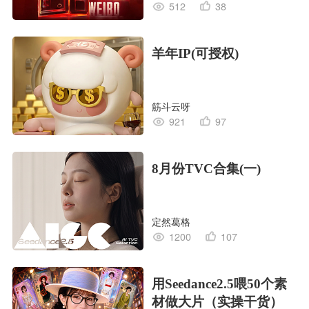
512
38
羊年IP(可授权)
筋斗云呀
921
97
8月份TVC合集(一)
定然葛格
1200
107
用Seedance2.5喂50个素
材做大片（实操干货）