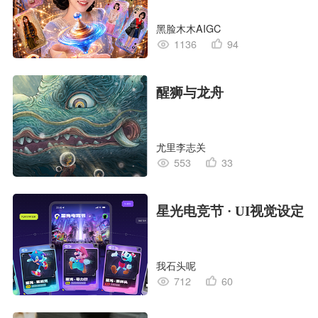
黑脸木木AIGC
1136
94
醒狮与龙舟
尤里李志关
553
33
星光电竞节 · UI视觉设定
我石头呢
712
60