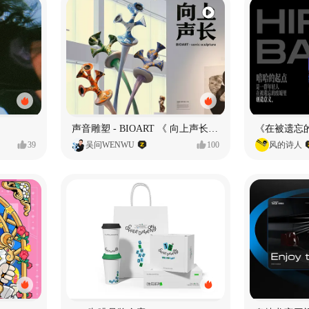
声音雕塑 - BIOART 《 向上声长 》
39
吴问WENWU
100
风的诗人