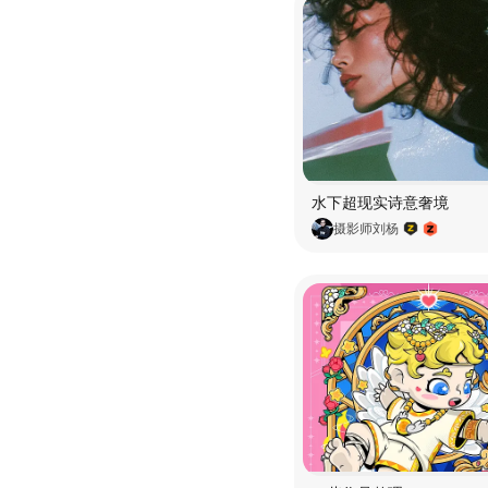
水下超现实诗意奢境
摄影师刘杨