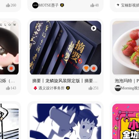
260
MOTSE墨子
48
宝楠影视
愿每个人都能保持小小的闪烁（IP可授权）
摘要丨龙鳞旋风装限定版丨摘要的比赛里 看谁卷s谁！
143
遇义设计事务所
251
Morning