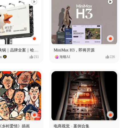
Ala 阿尔拉-铁锅｜品牌全案｜哈尔滨
MiniMax H3，即将开源
gn
211
海螺AI
226
《乡村爱情》插画
电商视觉 · 案例合集