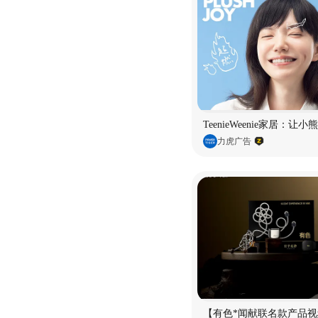
TeenieWeenie家居：让
力虎广告
【有色*闻献联名款产品视