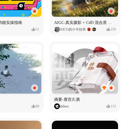
功能实操指南
AIGC-真实摄影 + C4D 混合质 能让 AI 产品图更好吗?
51
AICG的小卡拉米
259
摘要-唐宫久酒
89
didaso
113