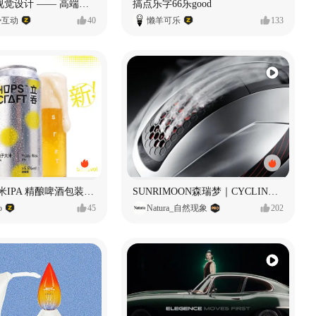
奥捷龙官网视觉设计 —— 高端网站建设
搞点乐字66乐good
势互动
40
懒羊可乐
133
立吞 柚子大米IPA 精酿啤酒包装设计
SUNRIMOON森瑞梦｜CYCLING HELMET CG｜气动骑行头盔
o
45
Natura_自然现象
202