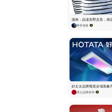
将军他爸
潜云品牌咨询