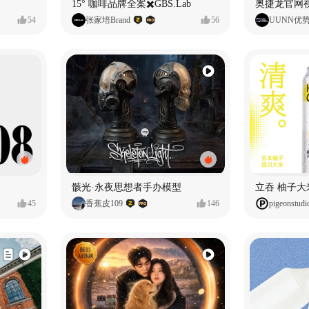
15° 咖啡品牌全案✖️GBS.Lab
54
张家培Brand
56
UUNN优
骸光·永夜思想者手办模型
45
香蕉皮109
146
pigeonstudi