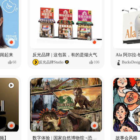
小熊闹起来
反光品牌 | 这包装，有的是烟火气
68
反光品牌Studio
106
BucksDesi
频】
数字体验 | 国家自然博物馆:<恐龙公园>沉浸特展
故事会风格