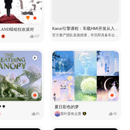
Kanzi引擎课程：车载HMI开发从入门到精通
MVLAND嘻哈狂欢派对
官方量产团队直接授课，学完即具备车企项目上岗能力
137
🌳
夏日彩色的梦
85
茶叶蛋有点烫
36