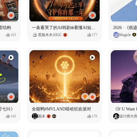
置结构
一条看哭了的AI韩剧❄️看懂AI短剧出海全流程
2026 ·《
163
黑脸木木AIGC
177
Magicle
七01》
全能鸭#MVLAND嘻哈狂欢派对
143
圆末
176
设计师大