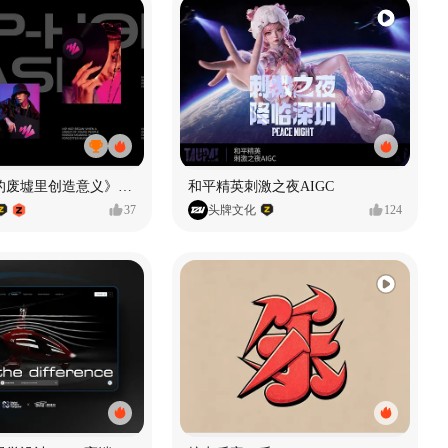
《在被遗忘的废墟里创造意义》#MVLAND嘻哈狂欢派对
和平精英刺激之夜AIGC
37
头牌文化
124