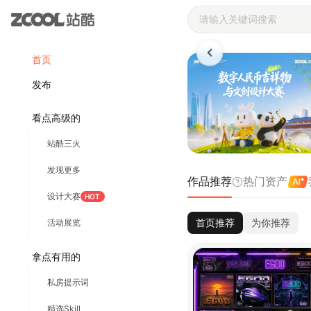
站酷ZCOOL 
首页
发布
看点高级的
站酷三火
发现更多
作品推荐
热门资产
设计大赛
HOT
首页推荐
为你推荐
活动展览
拿点有用的
私房提示词
精选Skill