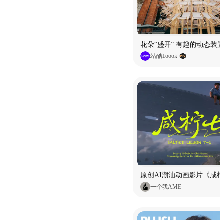
花朵“盛开” 有趣的动态装
站酷Loook
原创AI潮汕动画影片《咸柠
一个我AME