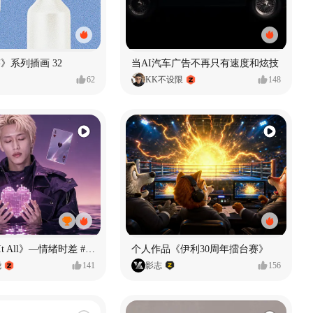
痕迹》系列插画 32
当AI汽车广告不再只有速度和炫技
62
KK不设限
148
《If U Want It All》—情绪时差 #MVLAND嘻哈狂欢派对
个人作品《伊利30周年擂台赛》
尧
141
影志
156