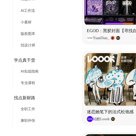
AI工作流
小素材
EGOD：黑胶封面【寻找
版权图库
YuanDian_
找设计师
学点真干货
AI实战指南
专业课程
找点新财路
全职工作
迷恋她笔下的法式松弛感
站酷Loook
兼职外快