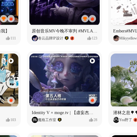
自我】
原创音乐MV今晚不审判 #MVLAND嘻哈狂欢派对
Embers#
111
卷云品牌IP设计
123
Mikyyellow
Identity V × moge.tv | 【虚妄杰作时装】“小女孩”
潜林之息🌳
103
魔格工作室
28
Yea野了