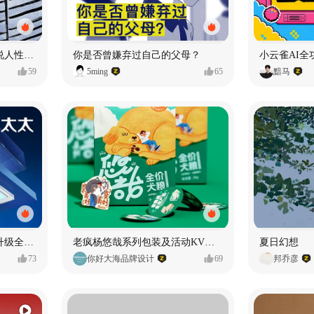
漫画：品读东野圭吾，画说人性百态
你是否曾嫌弃过自己的父母？
小云雀AI全
59
5ming
65
黯马
好太太品牌视觉全域形象升级全案【潜云品牌】
老疯杨悠哉系列包装及活动KV设计
夏日幻想
73
你好大海品牌设计
69
邦乔彦