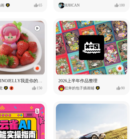
插画
65
HJHCAN
100
泡泡玛特｜PINOJELLY我是你的娃娃系列
2026上半年作品整理
视觉
150
狂奔的包子插画铺
90