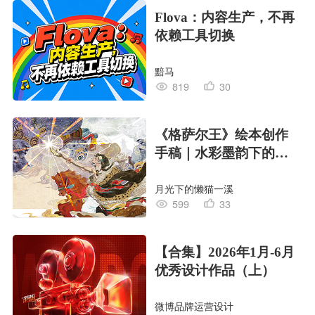
Flova：内容生产，不再
依赖工具切换
黯马
819
30
《格萨尔王》绘本创作
手稿｜水彩墨韵下的史
诗回响
月光下的懒猫一溪
599
33
【合集】2026年1月-6月
优秀设计作品（上）
微博品牌运营设计