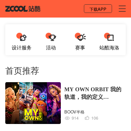
登录 / 注册
下载APP
设计服务
活动
赛事
站酷海洛
首页推荐
MY OWN ORBIT 我的
轨道，我的定义
#MVLAND嘻哈狂欢派
BOOV半格
对
914
106