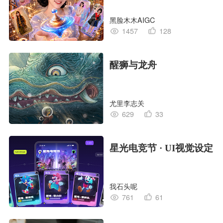
黑脸木木AIGC
1457
128
醒狮与龙舟
尤里李志关
629
33
星光电竞节 · UI视觉设定
我石头呢
761
61