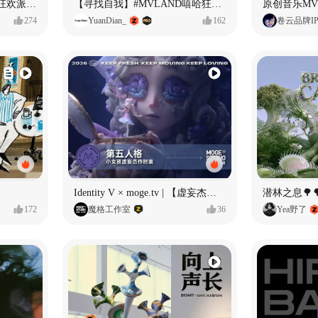
ECLIPSE #MVLAND嘻哈狂欢派对 女团MV
【寻找自我】#MVLAND嘻哈狂欢派对
274
YuanDian_
162
卷云品牌I
Identity V × moge.tv | 【虚妄杰作时装】“小女孩”
潜林之息🌳
172
魔格工作室
36
Yea野了