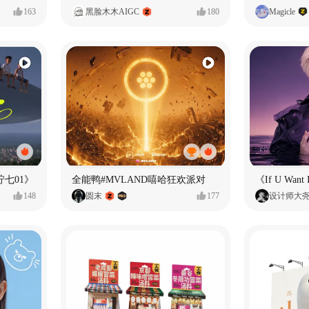
163
黑脸木木AIGC
180
Magicle
七01》
全能鸭#MVLAND嘻哈狂欢派对
148
圆末
177
设计师大