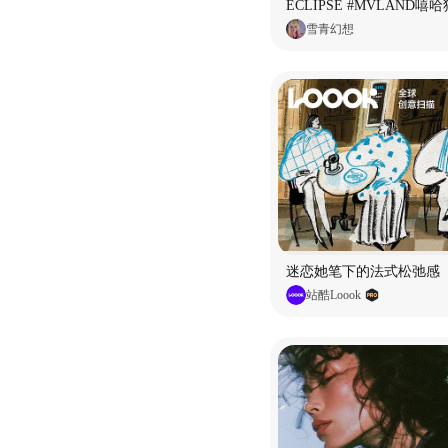
雪青幻想
迷恋她笔下的法式松弛感
站酷Loook