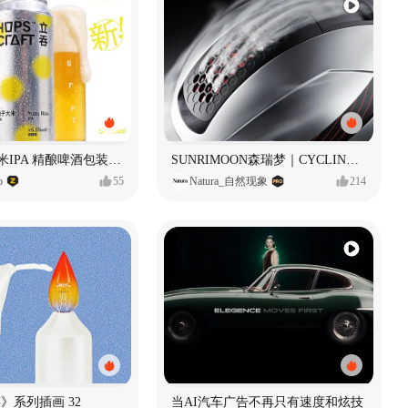
立吞 柚子大米IPA 精酿啤酒包装设计
SUNRIMOON森瑞梦｜CYCLING HELMET CG｜气动骑行头盔
o
55
Natura_自然现象
214
痕迹》系列插画 32
当AI汽车广告不再只有速度和炫技