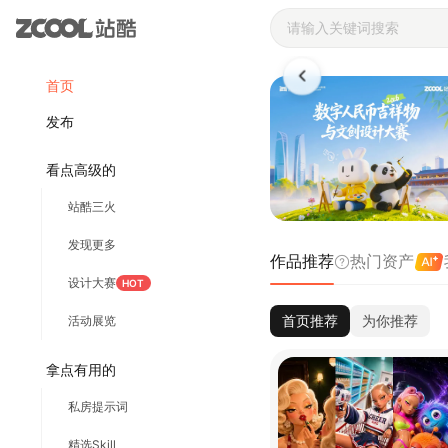
站酷ZCOOL 
首页
发布
看点高级的
站酷三火
发现更多
作品推荐
热门资产
设计大赛
HOT
首页推荐
为你推荐
活动展览
拿点有用的
私房提示词
精选Skill