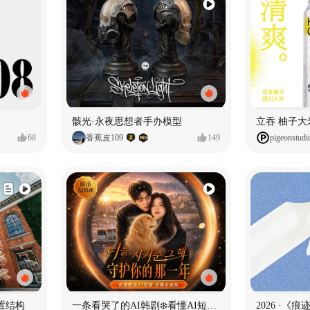
骸光·永夜思想者手办模型
68
香蕉皮109
149
pigeonstudi
置结构
一条看哭了的AI韩剧❄️看懂AI短剧出海全流程
2026 ·《