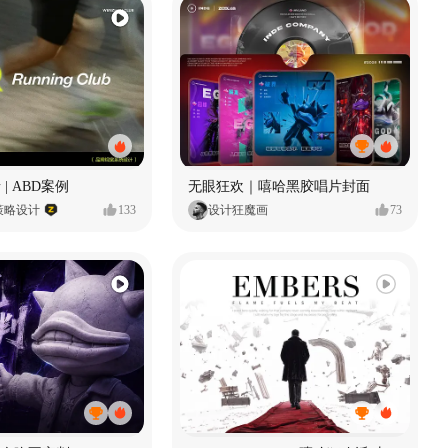
 | ABD案例
无眼狂欢｜嘻哈黑胶唱片封面
策略设计
133
设计狂魔画
73