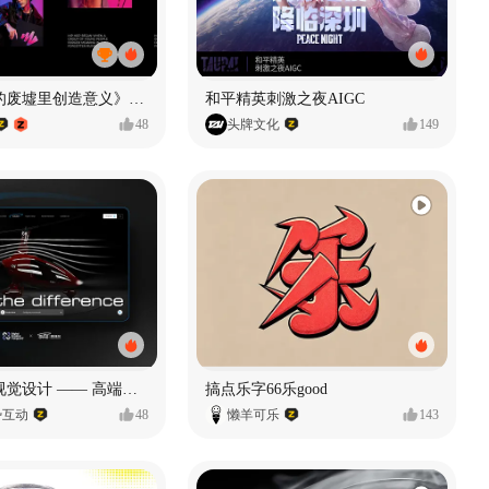
《在被遗忘的废墟里创造意义》#MVLAND嘻哈狂欢派对
和平精英刺激之夜AIGC
48
头牌文化
149
奥捷龙官网视觉设计 —— 高端网站建设
搞点乐字66乐good
势互动
48
懒羊可乐
143