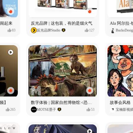
小熊闹起来
反光品牌 | 这包装，有的是烟火气
83
反光品牌Studio
127
BucksDesi
频】
数字体验 | 国家自然博物馆:<恐龙公园>沉浸特展
故事会风格
265
MOTSE墨子
53
宝楠影视