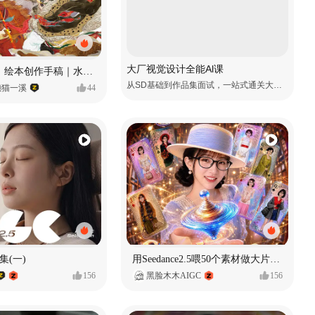
大厂视觉设计全能Al课
《格萨尔王》绘本创作手稿｜水彩墨韵下的史诗回响
从SD基础到作品集面试，一站式通关大厂视觉岗
懒猫一溪
44
集(一)
用Seedance2.5喂50个素材做大片（实操干货）
156
黑脸木木AIGC
156