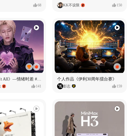
68
KK不设限
150
《If U Want It All》—情绪时差 #MVLAND嘻哈狂欢派对
个人作品《伊利30周年擂台赛》
尧
141
影志
159