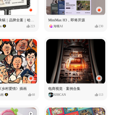
Ala 阿尔拉-铁锅｜品牌全案｜哈尔滨
MiniMax H3，即将开源
gn
223
海螺AI
230
《乡村爱情》插画
电商视觉 · 案例合集
插画
68
HJHCAN
113