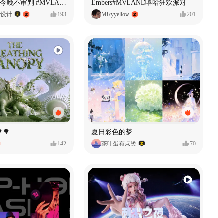
原创音乐MV今晚不审判 #MVLAND嘻哈狂欢派对
Embers#MVLAND嘻哈狂欢派对
P设计
193
Mikyyellow
201
🌳
夏日彩色的梦
142
茶叶蛋有点烫
70