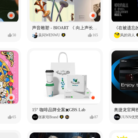
声音雕塑 - BIOART 《 向上声长 》
50
吴问WENWU
165
风的诗人
15° 咖啡品牌全案✖️GBS.Lab
65
张家培Brand
87
UUNN优