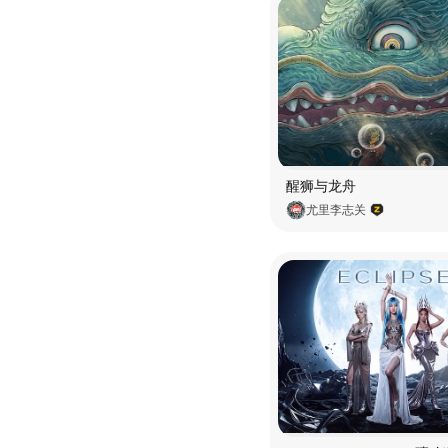
醒狮与龙舟
尤里李志关