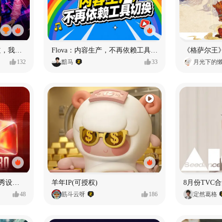
MY OWN ORBIT 我的轨道，我的定义#MVLAND嘻哈狂欢派对
Flova：内容生产，不再依赖工具切换
132
黯马
33
月光下的
【合集】2026年1月-6月优秀设计作品（上）
羊年IP(可授权)
8月份TVC合
48
筋斗云呀
186
定然葛格