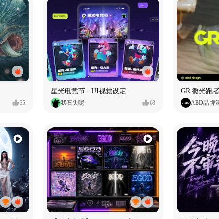
星光电竞节 · UI视觉设定
GR 微光跑者
35
我石头呢
63
ABD品牌