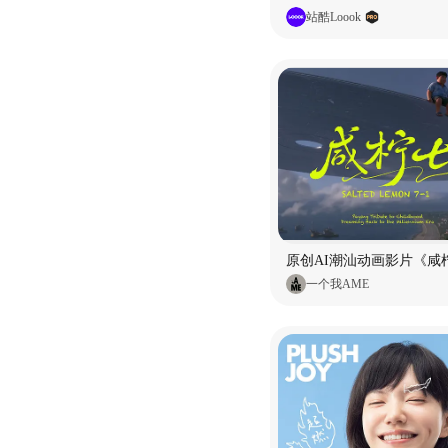
站酷Loook
原创AI潮汕动画影片《咸柠
一个我AME