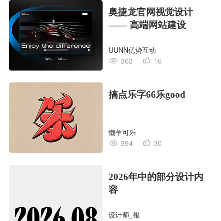
奥捷龙官网视觉设计
—— 高端网站建设
UUNN优势互动
363
16
搞点乐字66乐good
懒羊可乐
394
30
2026年中的部分设计内
容
设计师_银