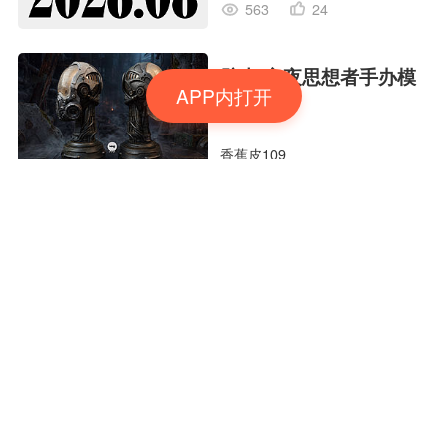
563
24
骸光·永夜思想者手办模
APP内打开
型
香蕉皮109
650
68
立吞 柚子大米IPA 精酿
啤酒包装设计
pigeonstudio
611
37
SUNRIMOON森瑞梦｜
CYCLING HELMET