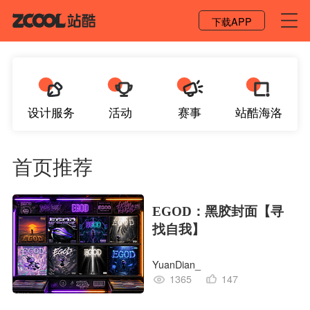
登录 / 注册
下载APP
设计服务
活动
赛事
站酷海洛
首页推荐
EGOD：黑胶封面【寻
找自我】
YuanDian_
1365
147