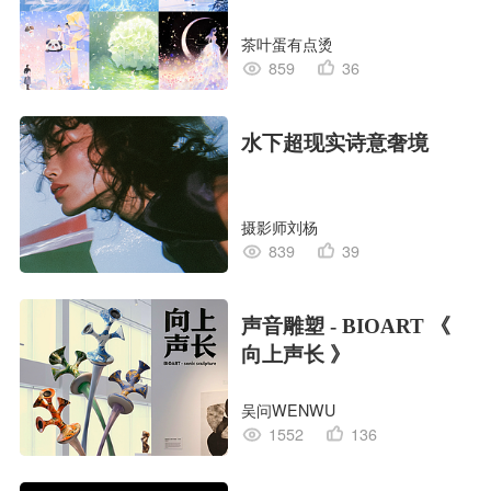
茶叶蛋有点烫
859
36
水下超现实诗意奢境
摄影师刘杨
839
39
声音雕塑 - BIOART 《
向上声长 》
吴问WENWU
1552
136