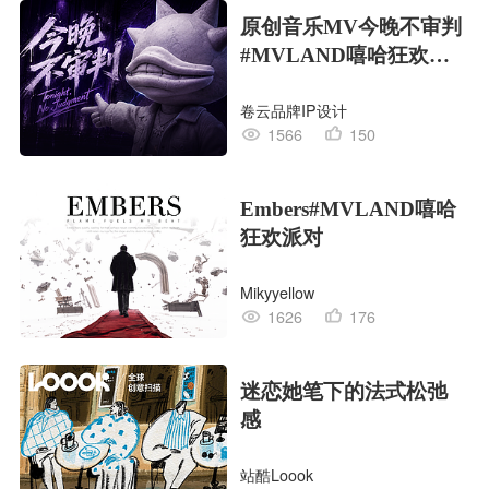
原创音乐MV今晚不审判
#MVLAND嘻哈狂欢派
对
卷云品牌IP设计
1566
150
Embers#MVLAND嘻哈
狂欢派对
Mikyyellow
1626
176
迷恋她笔下的法式松弛
感
站酷Loook