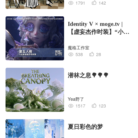
1791
142
Identity V × moge.tv |
【虚妄杰作时装】“小女
孩”
魔格工作室
538
28
潜林之息🌳🌳🌳
Yea野了
1517
123
夏日彩色的梦