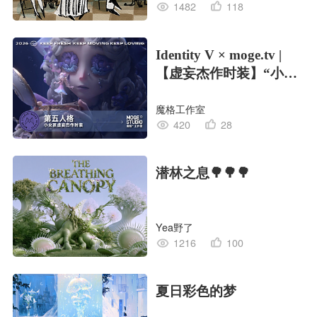
1482
118
Identity V × moge.tv |
【虚妄杰作时装】“小女
孩”
魔格工作室
420
28
潜林之息🌳🌳🌳
Yea野了
1216
100
夏日彩色的梦