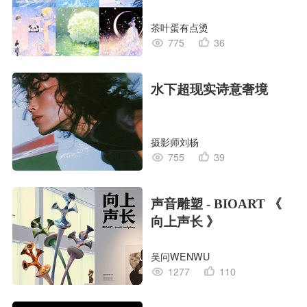
茶叶蛋有点烫
775
36
水下超现实诗意奢境
摄影师刘杨
755
39
声音雕塑 - BIOART 《
向上声长 》
吴问WENWU
1277
110