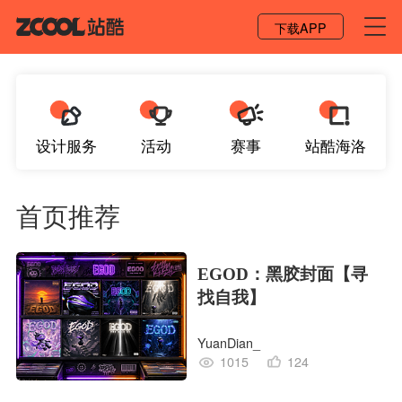
登录 / 注册
下载APP
设计服务
活动
赛事
站酷海洛
首页推荐
EGOD：黑胶封面【寻
找自我】
YuanDian_
1015
124