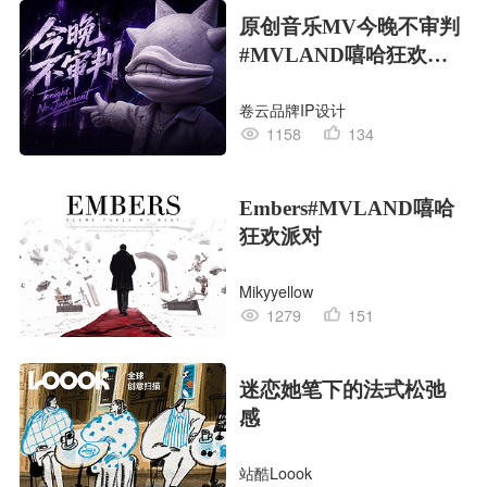
原创音乐MV今晚不审判
#MVLAND嘻哈狂欢派
对
卷云品牌IP设计
1158
134
Embers#MVLAND嘻哈
狂欢派对
Mikyyellow
1279
151
迷恋她笔下的法式松弛
感
站酷Loook