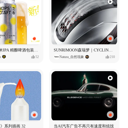
立吞 柚子大米IPA 精酿啤酒包装设计
SUNRIMOON森瑞梦｜CYCLING HELMET CG｜气动骑行头盔
o
52
Natura_自然现象
210
痕迹》系列插画 32
当AI汽车广告不再只有速度和炫技