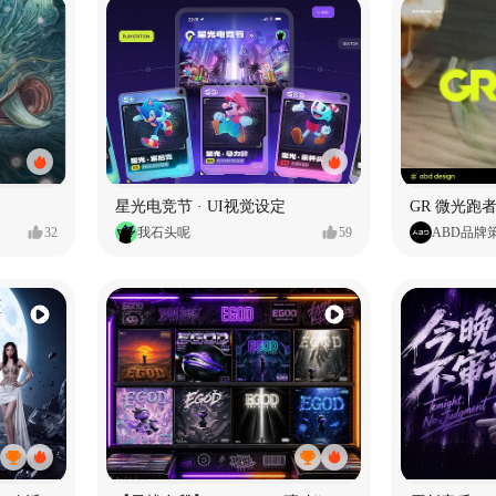
星光电竞节 · UI视觉设定
GR 微光跑者
32
我石头呢
59
ABD品牌