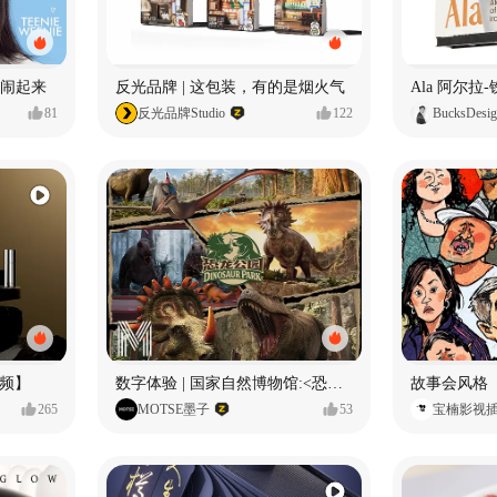
小熊闹起来
反光品牌 | 这包装，有的是烟火气
81
反光品牌Studio
122
BucksDesi
频】
数字体验 | 国家自然博物馆:<恐龙公园>沉浸特展
故事会风格
265
MOTSE墨子
53
宝楠影视