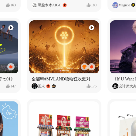
163
黑脸木木AIGC
180
Magicle
七01》
全能鸭#MVLAND嘻哈狂欢派对
147
圆末
176
设计师大