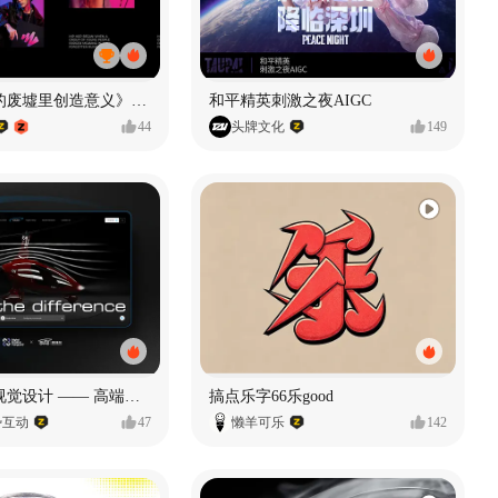
《在被遗忘的废墟里创造意义》#MVLAND嘻哈狂欢派对
和平精英刺激之夜AIGC
44
头牌文化
149
奥捷龙官网视觉设计 —— 高端网站建设
搞点乐字66乐good
势互动
47
懒羊可乐
142