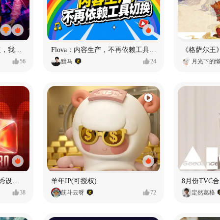
MY OWN ORBIT 我的轨道，我的定义#MVLAND嘻哈狂欢派对
Flova：内容生产，不再依赖工具切换
56
黯马
24
月光下的
【合集】2026年1月-6月优秀设计作品（上）
羊年IP(可授权)
8月份TVC合
38
筋斗云呀
72
定然葛格