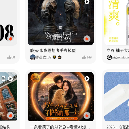
骸光·永夜思想者手办模型
60
香蕉皮109
149
pigeonstudi
置结构
一条看哭了的AI韩剧❄️看懂AI短剧出海全流程
2026 ·《