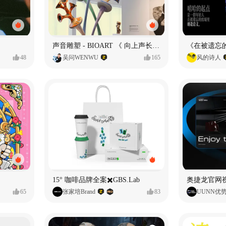
声音雕塑 - BIOART 《 向上声长 》
48
吴问WENWU
165
风的诗人
15° 咖啡品牌全案✖️GBS.Lab
65
张家培Brand
83
UUNN优