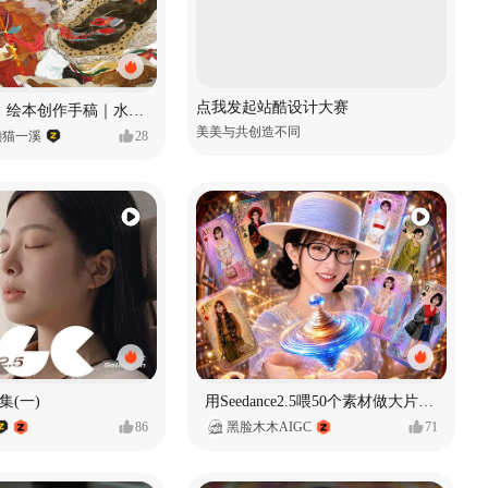
点我发起站酷设计大赛
《格萨尔王》绘本创作手稿｜水彩墨韵下的史诗回响
美美与共创造不同
懒猫一溪
28
集(一)
用Seedance2.5喂50个素材做大片（实操干货）
86
黑脸木木AIGC
71