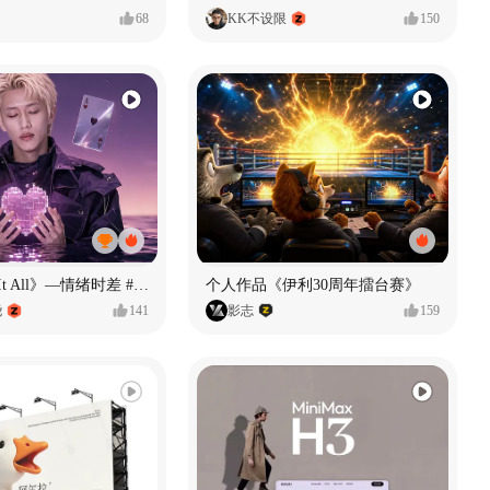
68
KK不设限
150
《If U Want It All》—情绪时差 #MVLAND嘻哈狂欢派对
个人作品《伊利30周年擂台赛》
尧
141
影志
159