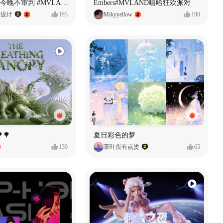
原创音乐MV今晚不审判 #MVLAND嘻哈狂欢派对
Embers#MVLAND嘻哈狂欢派对
P设计
193
Mikyyellow
198
🌳
夏日彩色的梦
139
茶叶蛋有点烫
65