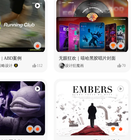
 | ABD案例
无眼狂欢｜嘻哈黑胶唱片封面
策略设计
112
设计狂魔画
70