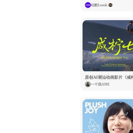
站酷Loook
原创AI潮汕动画影片《咸柠
一个我AME