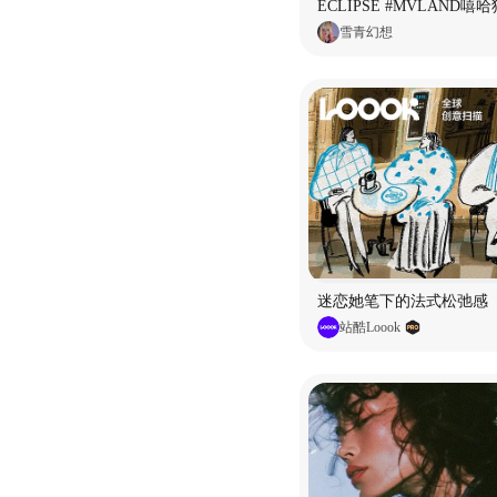
雪青幻想
迷恋她笔下的法式松弛感
站酷Loook