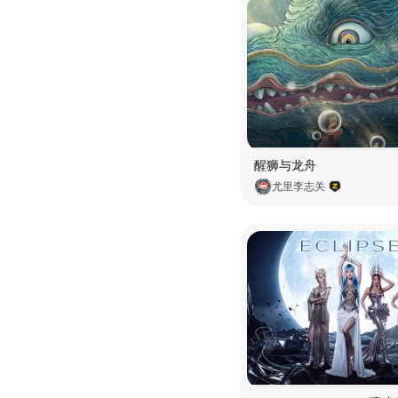
醒狮与龙舟
尤里李志关