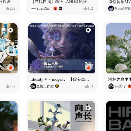
ECLIPSE #MVLAND嘻哈狂欢派对 女团MV
【寻找自我】#MVLAND嘻哈狂欢派对
238
YuanDian_
162
卷云品牌I
Identity V × moge.tv | 【虚妄杰作时装】“小女孩”
潜林之息🌳
172
魔格工作室
33
Yea野了