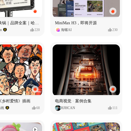
Ala 阿尔拉-铁锅｜品牌全案｜哈尔滨
MiniMax H3，即将开源
gn
220
海螺AI
230
《乡村爱情》插画
电商视觉 · 案例合集
插画
68
HJHCAN
111