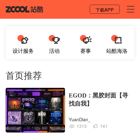
登录 / 注册
下载APP
设计服务
活动
赛事
站酷海洛
首页推荐
EGOD：黑胶封面【寻
找自我】
YuanDian_
1313
141