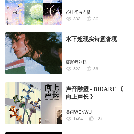
茶叶蛋有点烫
833
36
水下超现实诗意奢境
摄影师刘杨
822
39
声音雕塑 - BIOART 《
向上声长 》
吴问WENWU
1494
131