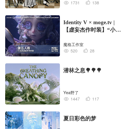
1731
138
Identity V × moge.tv |
【虚妄杰作时装】“小女
孩”
魔格工作室
520
28
潜林之息🌳🌳🌳
Yea野了
1447
117
夏日彩色的梦