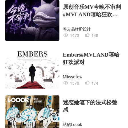
原创音乐MV今晚不审判
#MVLAND嘻哈狂欢派
对
卷云品牌IP设计
1472
148
Embers#MVLAND嘻哈
狂欢派对
Mikyyellow
1578
174
迷恋她笔下的法式松弛
感
站酷Loook