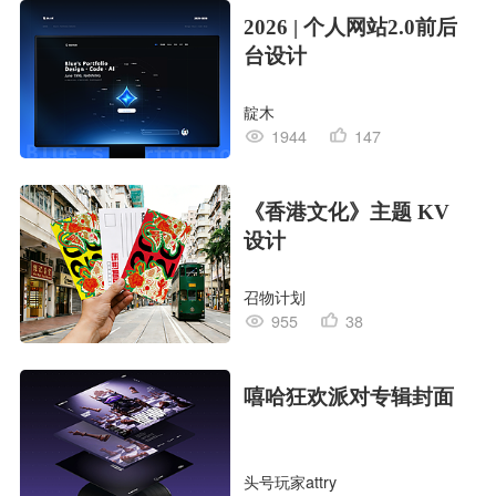
2026 | 个人网站2.0前后
台设计
靛木
1944
147
《香港文化》主题 KV
设计
召物计划
955
38
嘻哈狂欢派对专辑封面
头号玩家attry