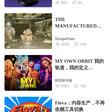
822
60
THE
MANUFACTURED
EDITION OF LIFE生命
SorayaYuan
的工业版本
2032
149
MY OWN ORBIT 我的
轨道，我的定义
#MVLAND嘻哈狂欢派
BOOV半格
对
3581
163
Flova：内容生产，不再
依赖工具切换