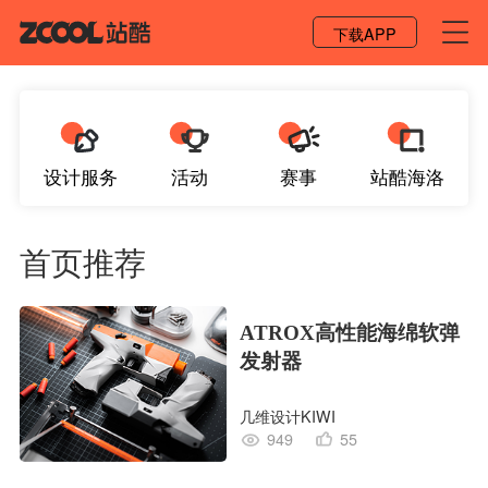
登录 / 注册
下载APP
设计服务
活动
赛事
站酷海洛
首页推荐
ATROX高性能海绵软弹
发射器
几维设计KIWI
949
55