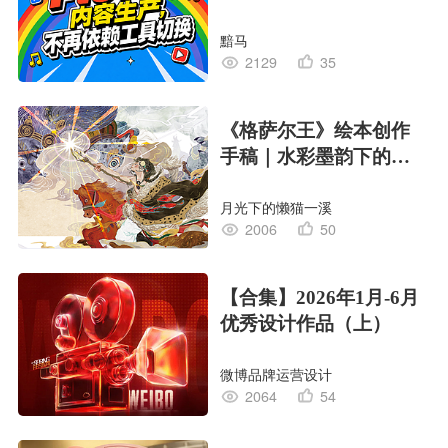
黯马
2129
35
《格萨尔王》绘本创作
手稿｜水彩墨韵下的史
诗回响
月光下的懒猫一溪
2006
50
【合集】2026年1月-6月
优秀设计作品（上）
微博品牌运营设计
2064
54