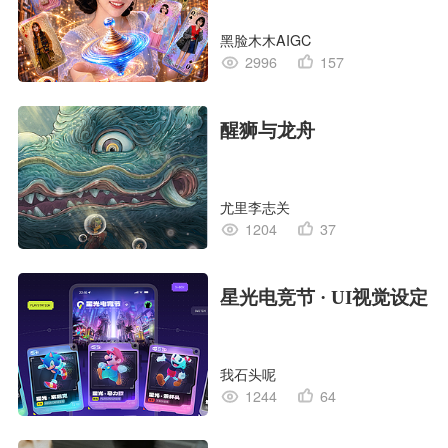
黑脸木木AIGC
2996
157
醒狮与龙舟
尤里李志关
1204
37
星光电竞节 · UI视觉设定
我石头呢
1244
64