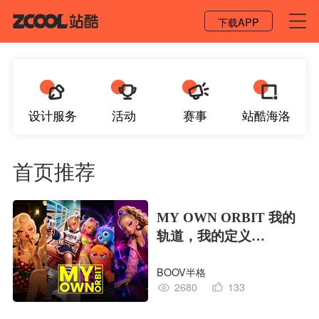
登录 / 注册
下载APP
设计服务
活动
赛事
站酷海洛
首页推荐
MY OWN ORBIT 我的
轨道，我的定义
#MVLAND嘻哈狂欢派
BOOV半格
对
2680
133