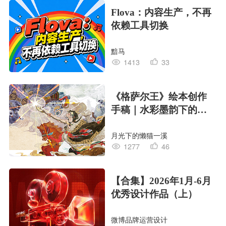
Flova：内容生产，不再
依赖工具切换
黯马
1413
33
《格萨尔王》绘本创作
手稿｜水彩墨韵下的史
诗回响
月光下的懒猫一溪
1277
46
【合集】2026年1月-6月
优秀设计作品（上）
微博品牌运营设计