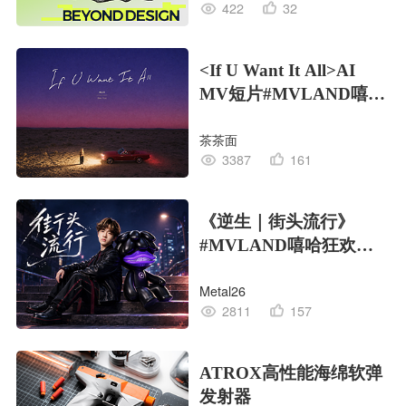
422
32
<If U Want It All>AI
MV短片#MVLAND嘻哈
狂欢派对
茶茶面
3387
161
《逆生｜街头流行》
#MVLAND嘻哈狂欢派
对
Metal26
2811
157
ATROX高性能海绵软弹
发射器