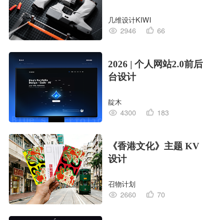
几维设计KIWI
2946
66
2026 | 个人网站2.0前后
台设计
靛木
4300
183
《香港文化》主题 KV
设计
召物计划
2660
70