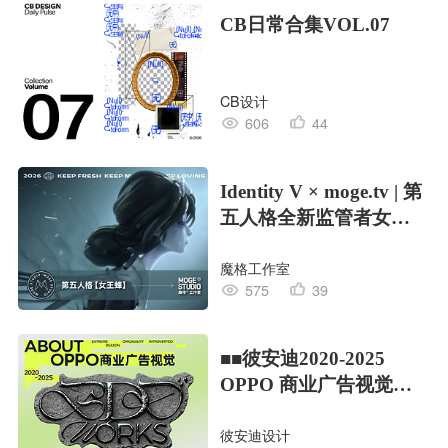
CB日常合集VOL.07
CB设计
606
44
Identity V × moge.tv | 第
五人格全新监管者女王
蜂
魔格工作室
575
39
■■彼安迪2020-2025
OPPO 商业广告视觉合
集/部分
彼安迪设计