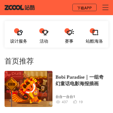
登录 / 注册
下载APP
设计服务
活动
赛事
站酷海洛
首页推荐
Bobi Paradise｜一组奇
幻童话电影海报插画
台台一台台1
437
19