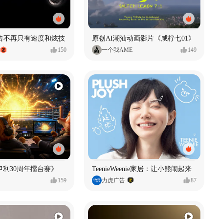
广告不再只有速度和炫技
原创AI潮汕动画影片《咸柠七01》
150
一个我AME
149
伊利30周年擂台赛》
TeenieWeenie家居：让小熊闹起来
159
力虎广告
87