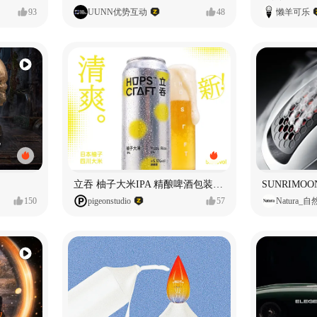
93
UUNN优势互动
48
懒羊可乐
立吞 柚子大米IPA 精酿啤酒包装设计
150
pigeonstudio
57
Natura_