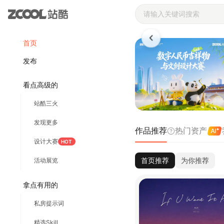
站酷ZCOOL 
首页
发布
看点高级的
站酷三火
发现更多
作品推荐
热门资产
设计大赛
HOT
首页推荐
为你推荐
活动展览
拿点有用的
私房提示词
精选Skill