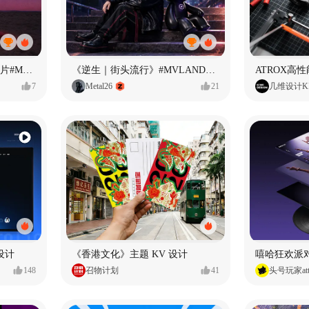
<If U Want It All>AI MV短片#MVLAND嘻哈狂欢派对
《逆生｜街头流行》#MVLAND嘻哈狂欢派对
ATROX高
7
Metal26
21
几维设计KI
台设计
《香港文化》主题 KV 设计
嘻哈狂欢派
148
召物计划
41
头号玩家att