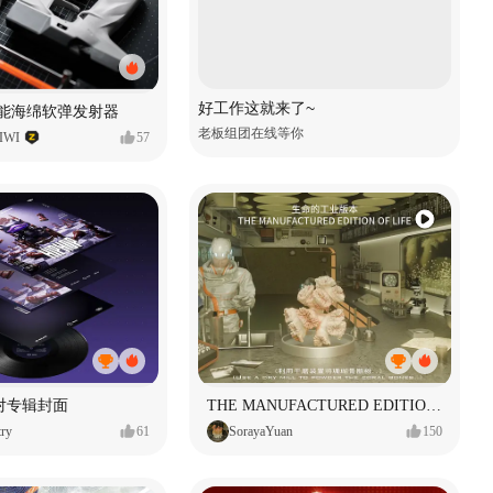
好工作这就来了~
性能海绵软弹发射器
老板组团在线等你
WI
57
对专辑封面
THE MANUFACTURED EDITION OF LIFE生命的工业版本
ry
61
SorayaYuan
150