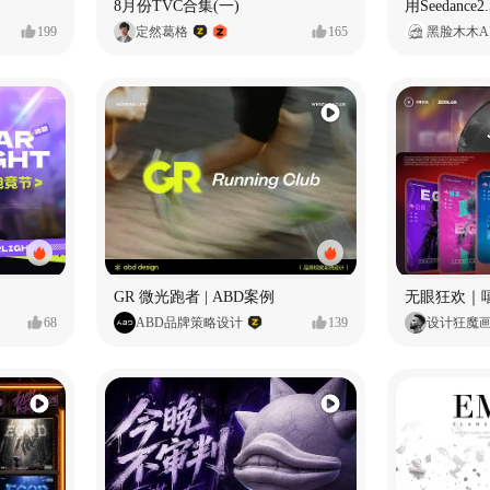
8月份TVC合集(一)
199
定然葛格
165
黑脸木木A
GR 微光跑者 | ABD案例
无眼狂欢｜
68
ABD品牌策略设计
139
设计狂魔