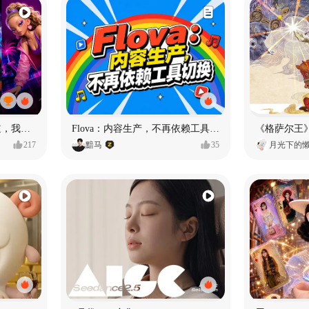
MY OWN ORBIT 我的轨道，我的定义#MVLAND嘻哈狂欢派对
Flova：内容生产，不再依赖工具切换
217
黯马
35
月光下的