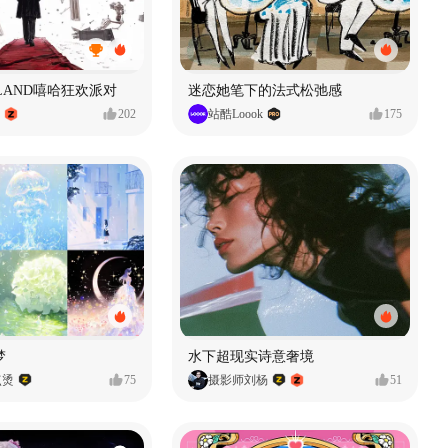
MVLAND嘻哈狂欢派对
迷恋她笔下的法式松弛感
202
站酷Loook
175
梦
水下超现实诗意奢境
点烫
75
摄影师刘杨
51