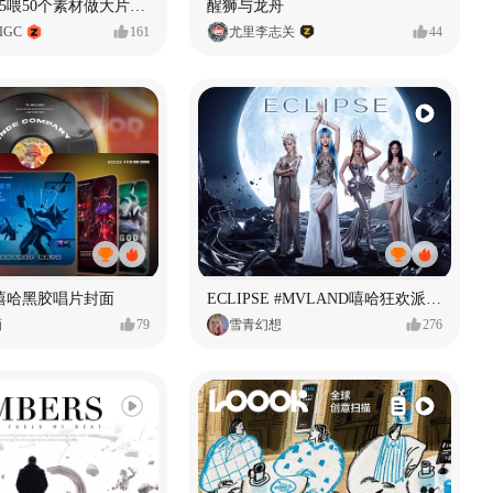
用Seedance2.5喂50个素材做大片（实操干货）
醒狮与龙舟
IGC
161
尤里李志关
44
嘻哈黑胶唱片封面
ECLIPSE #MVLAND嘻哈狂欢派对 女团MV
画
79
雪青幻想
276