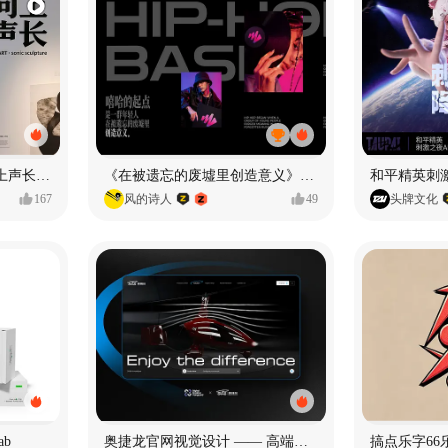
声音雕塑 - BIOART 《 向上声长 》
《在被遗忘的废墟里创造意义》#MVLAND嘻哈狂欢派对
和平精英刺激
167
风的诗人
49
头牌文化
ab
奥捷龙官网视觉设计 —— 高端网站建设
搞点乐字66乐