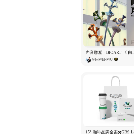
吴问WENWU
15° 咖啡品牌全案✖️GBS.L