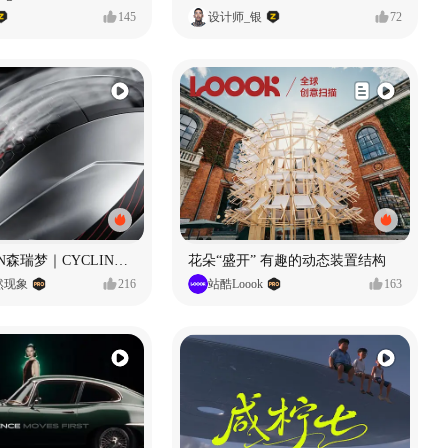
145
设计师_银
72
SUNRIMOON森瑞梦｜CYCLING HELMET CG｜气动骑行头盔
花朵“盛开” 有趣的动态装置结构
自然现象
216
站酷Loook
163