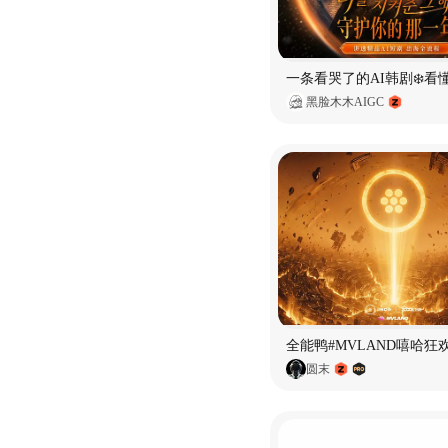
黑脸木木AIGC
全能鸭#MVLAND嘻哈狂
圆末