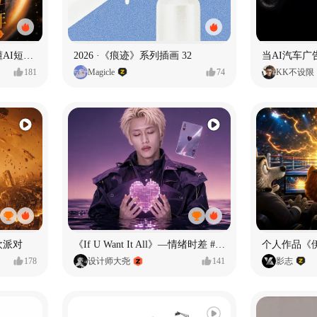
一条看哭了的AI韩剧❄️看懂AI短剧出海全流程
2026 ·《痕迹》系列插画 32
当AI汽车
181
Magicle
74
KK不设限
欢派对
《If U Want It All》—情绪时差 #MVLAND嘻哈狂欢派对
个人作品《
178
设计师大尧
141
影志