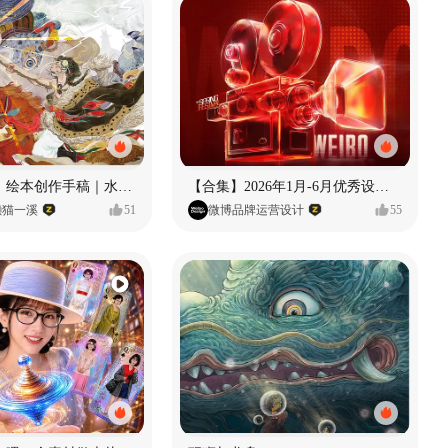
《格萨尔王》绘本创作手稿｜水彩墨韵下的史诗回响
【合集】2026年1月-6月优秀设计作品（上）
懒猫一溪
51
微博品牌运营设计
55