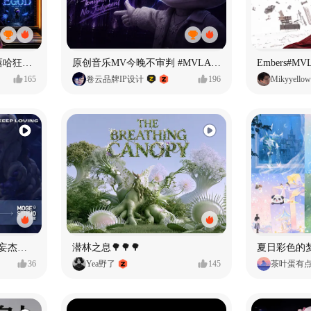
【寻找自我】#MVLAND嘻哈狂欢派对
原创音乐MV今晚不审判 #MVLAND嘻哈狂欢派对
Embers#
165
卷云品牌IP设计
196
Mikyyellow
Identity V × moge.tv | 【虚妄杰作时装】“小女孩”
潜林之息🌳🌳🌳
夏日彩色的
36
Yea野了
145
茶叶蛋有