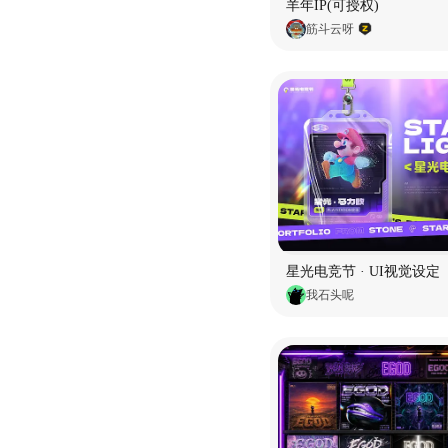
羊年IP(可授权)
筋斗云呀
星光电竞节 · UI视觉设定
我石头呢