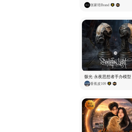
张家培Brand
骸光·永夜思想者手办模型
香蕉皮109