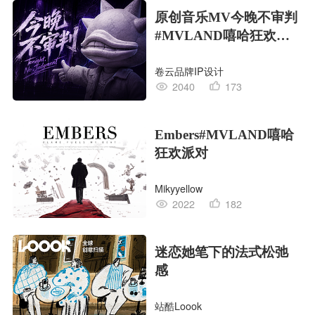
原创音乐MV今晚不审判
#MVLAND嘻哈狂欢派
对
卷云品牌IP设计
2040
173
Embers#MVLAND嘻哈
狂欢派对
Mikyyellow
2022
182
迷恋她笔下的法式松弛
感
站酷Loook