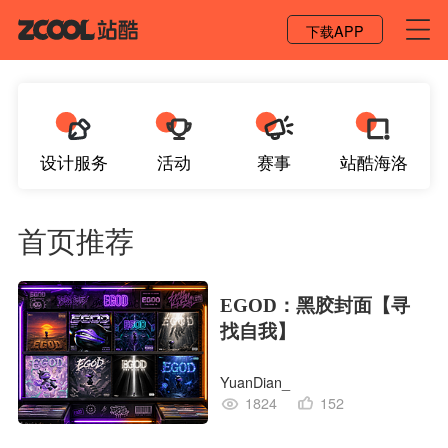
登录 / 注册
下载APP
设计服务
活动
赛事
站酷海洛
首页推荐
EGOD：黑胶封面【寻
找自我】
YuanDian_
1824
152