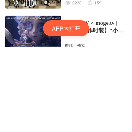
2238
159
Identity V × moge.tv |
APP内打开
【虚妄杰作时装】“小女
孩”
魔格工作室
756
29
潜林之息🌳🌳🌳
Yea野了
1990
127
夏日彩色的梦