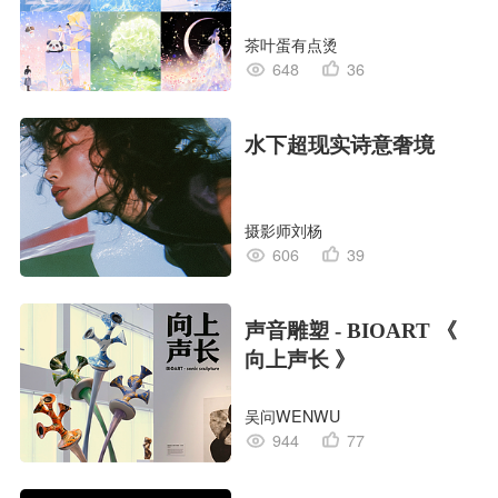
茶叶蛋有点烫
648
36
水下超现实诗意奢境
摄影师刘杨
606
39
声音雕塑 - BIOART 《
向上声长 》
吴问WENWU
944
77