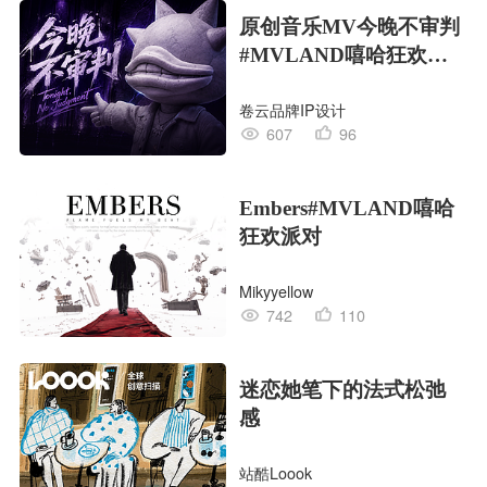
原创音乐MV今晚不审判
#MVLAND嘻哈狂欢派
对
卷云品牌IP设计
607
96
Embers#MVLAND嘻哈
狂欢派对
Mikyyellow
742
110
迷恋她笔下的法式松弛
感
站酷Loook