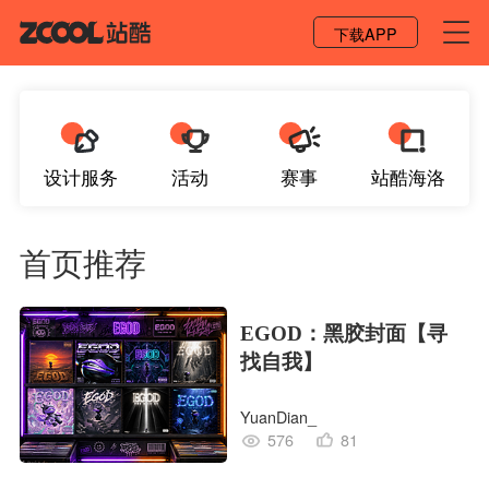
登录 / 注册
下载APP
设计服务
活动
赛事
站酷海洛
首页推荐
EGOD：黑胶封面【寻
找自我】
YuanDian_
576
81