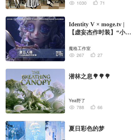
1030
71
Identity V × moge.tv |
【虚妄杰作时装】“小女
孩”
魔格工作室
267
27
潜林之息🌳🌳🌳
Yea野了
788
66
夏日彩色的梦