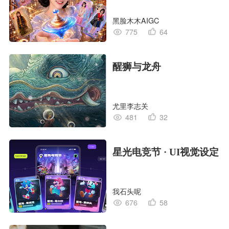
黑脸木木AIGC
775
64
醒狮与龙舟
尤里李志关
481
32
星光电竞节 · UI视觉设定
我石头呢
676
58