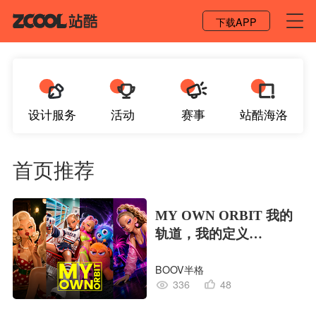
登录 / 注册
下载APP
设计服务
活动
赛事
站酷海洛
首页推荐
MY OWN ORBIT 我的
轨道，我的定义
#MVLAND嘻哈狂欢派
BOOV半格
对
336
48