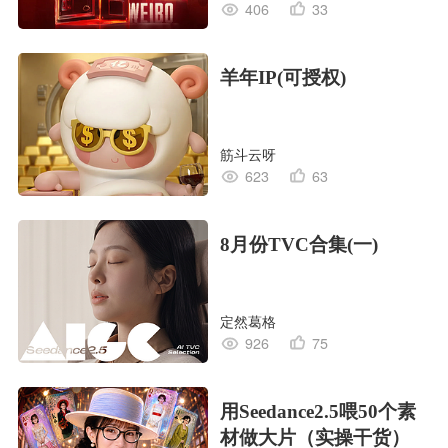
406
33
羊年IP(可授权)
筋斗云呀
623
63
8月份TVC合集(一)
定然葛格
926
75
用Seedance2.5喂50个素
材做大片（实操干货）