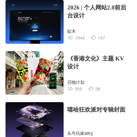
2026 | 个人网站2.0前后
台设计
靛木
1944
147
《香港文化》主题 KV
设计
召物计划
955
38
嘻哈狂欢派对专辑封面
头号玩家attry