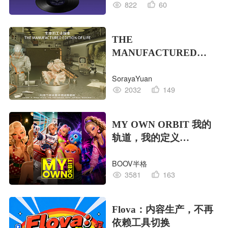
822
60
THE
MANUFACTURED
EDITION OF LIFE生命
SorayaYuan
的工业版本
2032
149
MY OWN ORBIT 我的
轨道，我的定义
#MVLAND嘻哈狂欢派
BOOV半格
对
3581
163
Flova：内容生产，不再
依赖工具切换