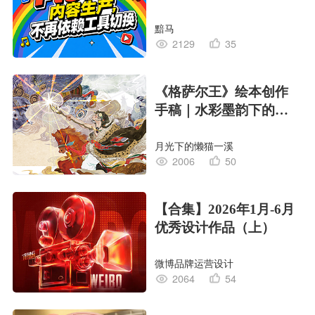
黯马
2129
35
《格萨尔王》绘本创作
手稿｜水彩墨韵下的史
诗回响
月光下的懒猫一溪
2006
50
【合集】2026年1月-6月
优秀设计作品（上）
微博品牌运营设计
2064
54