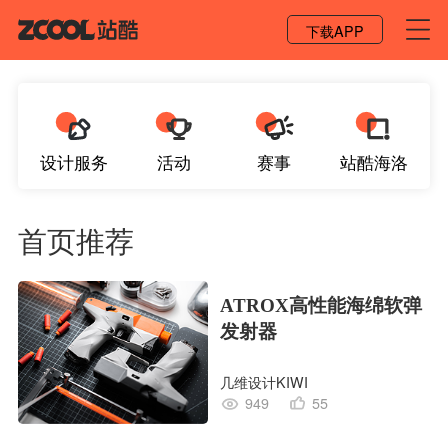
登录 / 注册
下载APP
设计服务
活动
赛事
站酷海洛
首页推荐
ATROX高性能海绵软弹
发射器
几维设计KIWI
949
55