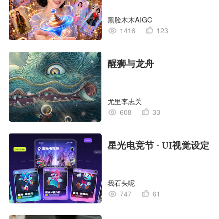
黑脸木木AIGC
1416
123
醒狮与龙舟
尤里李志关
608
33
星光电竞节 · UI视觉设定
我石头呢
747
61