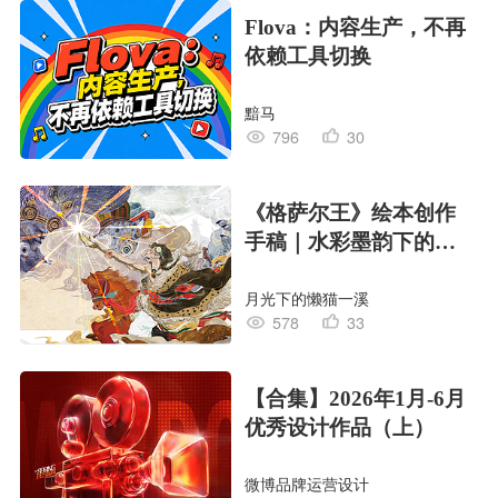
Flova：内容生产，不再
依赖工具切换
黯马
796
30
《格萨尔王》绘本创作
手稿｜水彩墨韵下的史
诗回响
月光下的懒猫一溪
578
33
【合集】2026年1月-6月
优秀设计作品（上）
微博品牌运营设计