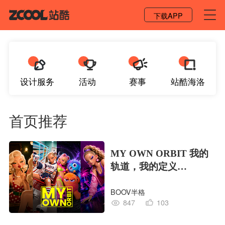
登录 / 注册
下载APP
设计服务
活动
赛事
站酷海洛
首页推荐
MY OWN ORBIT 我的
轨道，我的定义
#MVLAND嘻哈狂欢派
BOOV半格
对
847
103