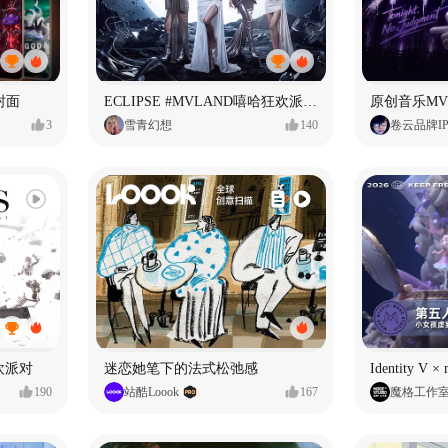
封面
ECLIPSE #MVLAND嘻哈狂欢派对 女团MV
3
雪青幻想
140
卷云品牌I
狂欢派对
迷恋她笔下的法式松弛感
190
站酷Loook
167
魔格工作