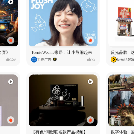
台赛》
TeenieWeenie家居：让小熊闹起来
反光品牌 |
159
力虎广告
75
反光品牌Stu
【有色*闻献联名款产品视频】