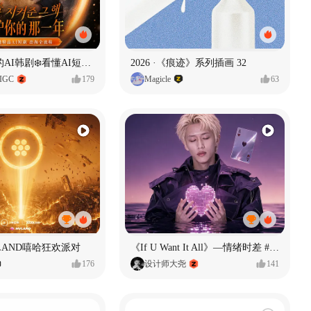
一条看哭了的AI韩剧❄️看懂AI短剧出海全流程
2026 ·《痕迹》系列插画 32
IGC
179
Magicle
63
LAND嘻哈狂欢派对
《If U Want It All》—情绪时差 #MVLAND嘻哈狂欢派对
176
设计师大尧
141