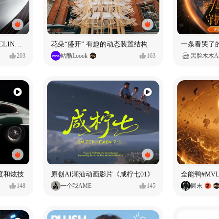
SUNRIMOON森瑞梦｜CYCLING HELMET CG｜气动骑行头盔
花朵“盛开” 有趣的动态装置结构
203
站酷Loook
163
黑脸木木A
度和炫技
原创AI潮汕动画影片《咸柠七01》
全能鸭#MV
148
一个我AME
145
圆末