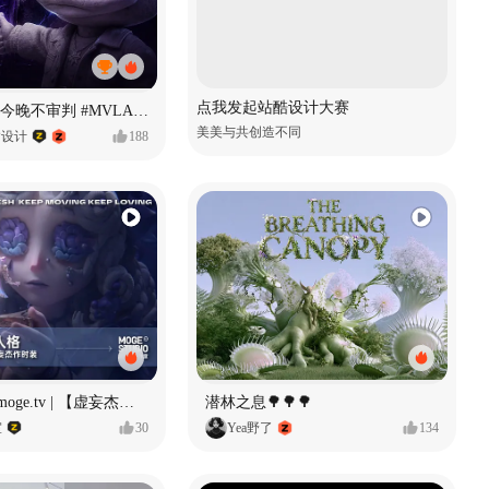
点我发起站酷设计大赛
原创音乐MV今晚不审判 #MVLAND嘻哈狂欢派对
美美与共创造不同
P设计
188
Identity V × moge.tv | 【虚妄杰作时装】“小女孩”
潜林之息🌳🌳🌳
室
30
Yea野了
134