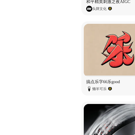
和平精英刺激之夜AIGC
头牌文化
搞点乐字66乐good
懒羊可乐