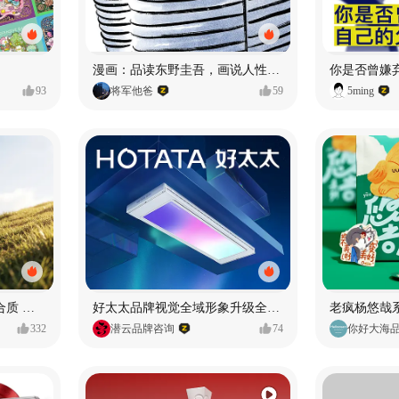
漫画：品读东野圭吾，画说人性百态
你是否曾嫌
93
将军他爸
59
5ming
AIGC-真实摄影 + C4D 混合质 能让 AI 产品图更好吗?
好太太品牌视觉全域形象升级全案【潜云品牌】
332
潜云品牌咨询
74
你好大海