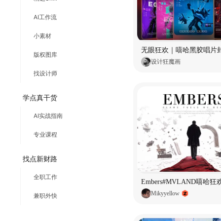
AI工作流
小素材
无眼狂欢｜嘻哈黑胶唱片
版权图库
设计狂魔画
找设计师
学点真干货
AI实战指南
专业课程
找点新财路
全职工作
Embers#MVLAND嘻哈
Mikyyellow
兼职外快