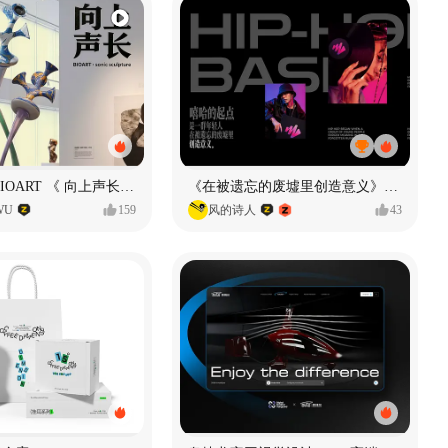
声音雕塑 - BIOART 《 向上声长 》
《在被遗忘的废墟里创造意义》#MVLAND嘻哈狂欢派对
WU
159
风的诗人
43