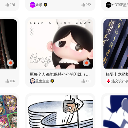
226
娃紫
262
MOTSE墨
愿每个人都能保持小小的闪烁（IP可授权）
106
重生宝宝
151
遇义设计