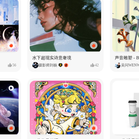
水下超现实诗意奢境
56
摄影师刘杨
42
吴问WEN