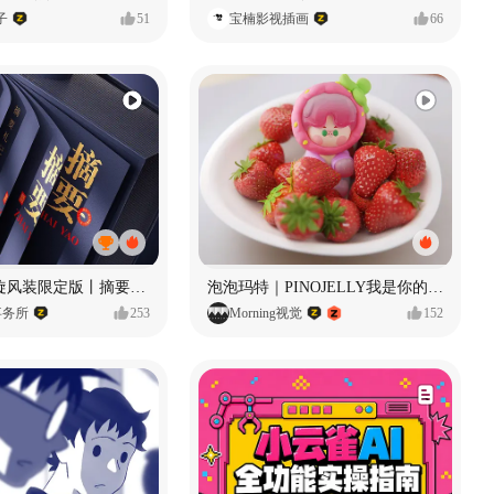
子
51
宝楠影视插画
66
摘要丨龙鳞旋风装限定版丨摘要的比赛里 看谁卷s谁！
泡泡玛特｜PINOJELLY我是你的娃娃系列
事务所
253
Morning视觉
152