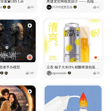
全案✖️GBS.Lab
奥捷龙官网视觉设计 —— 高端网站建设
d
69
UUNN优势互动
42
思想者手办模型
立吞 柚子大米IPA 精酿啤酒包装设计
149
pigeonstudio
50