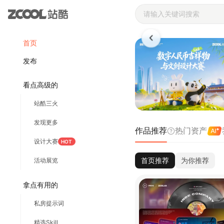
站酷ZCOOL 
首页
发布
看点高级的
站酷三火
发现更多
作品推荐
热门资产
设计大赛
HOT
首页推荐
为你推荐
活动展览
拿点有用的
私房提示词
精选Skill