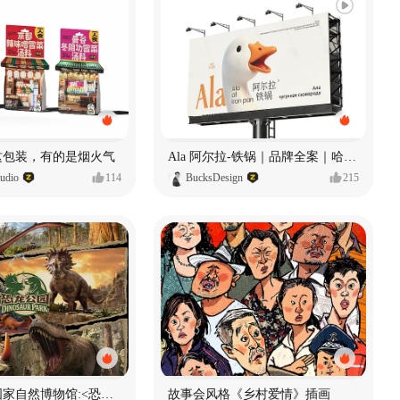
 这包装，有的是烟火气
Ala 阿尔拉-铁锅｜品牌全案｜哈尔滨
dio
114
BucksDesign
215
数字体验 | 国家自然博物馆:<恐龙公园>沉浸特展
故事会风格《乡村爱情》插画