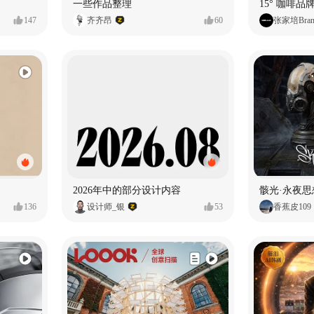
一些作品整理
15° 咖啡品牌
147
齐齐昂
60
张家培Bran
2026年中的部分设计内容
骸光·永夜
136
设计师_银
53
香蕉皮109