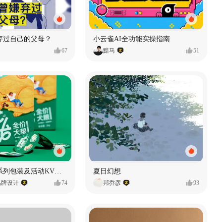
弃过自己的父母？
小云雀AI全功能实操指南
67
黯马
51
老疯杨悠哉系列包装及活动KV设计
夏日幻想
品牌设计
74
邦乔彦
93