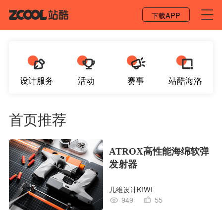
登录 / 注册
下载APP
设计服务
活动
赛事
站酷海洛
首页推荐
ATROX高性能海绵软弹
发射器
几维设计KIWI
949
55