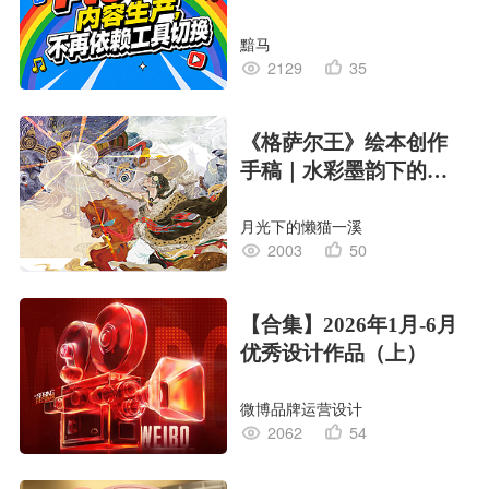
黯马
2129
35
《格萨尔王》绘本创作
手稿｜水彩墨韵下的史
诗回响
月光下的懒猫一溪
2003
50
【合集】2026年1月-6月
优秀设计作品（上）
微博品牌运营设计
2062
54