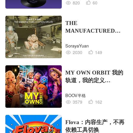
820
60
THE
MANUFACTURED
EDITION OF LIFE生命
SorayaYuan
的工业版本
2030
149
MY OWN ORBIT 我的
轨道，我的定义
#MVLAND嘻哈狂欢派
BOOV半格
对
3579
162
Flova：内容生产，不再
依赖工具切换