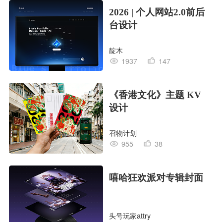
2026 | 个人网站2.0前后
台设计
靛木
1937
147
《香港文化》主题 KV
设计
召物计划
955
38
嘻哈狂欢派对专辑封面
头号玩家attry