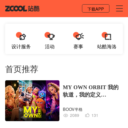
登录 / 注册
下载APP
设计服务
活动
赛事
站酷海洛
首页推荐
MY OWN ORBIT 我的
轨道，我的定义
#MVLAND嘻哈狂欢派
BOOV半格
对
2089
131