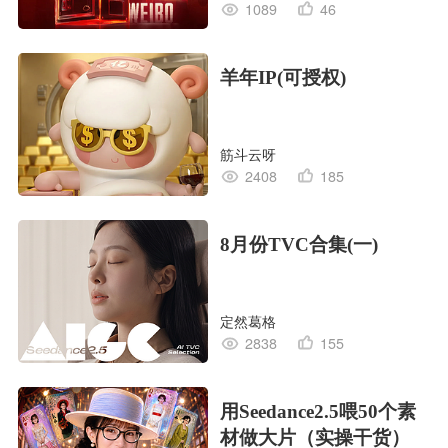
1089
46
羊年IP(可授权)
筋斗云呀
2408
185
8月份TVC合集(一)
定然葛格
2838
155
用Seedance2.5喂50个素
材做大片（实操干货）