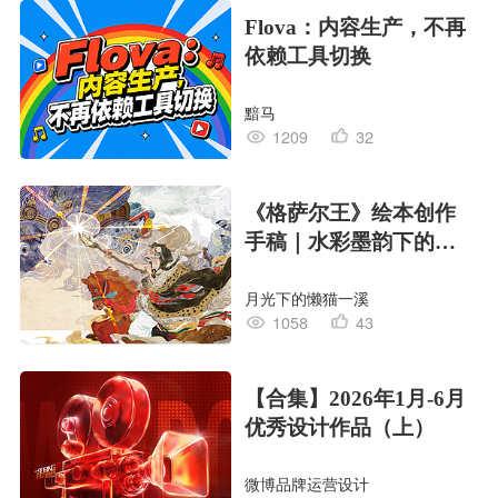
Flova：内容生产，不再
依赖工具切换
黯马
1209
32
《格萨尔王》绘本创作
手稿｜水彩墨韵下的史
诗回响
月光下的懒猫一溪
1058
43
【合集】2026年1月-6月
优秀设计作品（上）
微博品牌运营设计