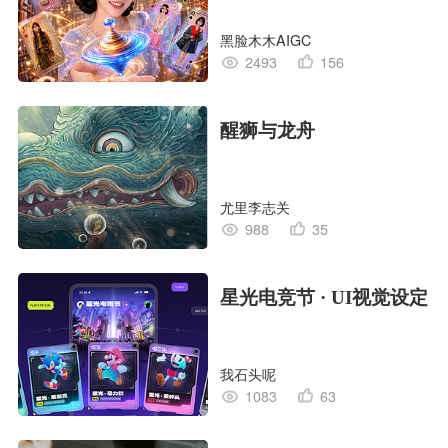
黑脸木木AIGC
2493
156
醒狮与龙舟
尤里李志关
988
35
星光电竞节 · UI视觉设定
我石头呢
1083
63